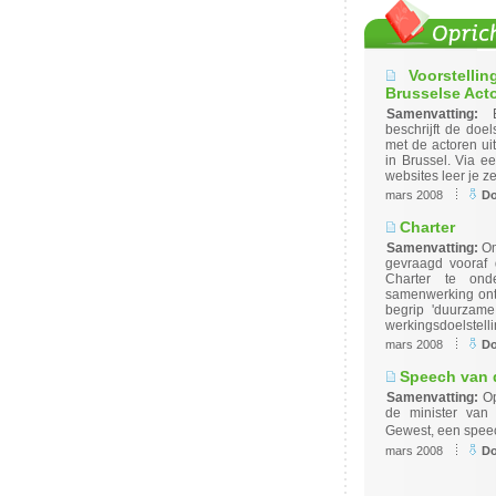
Voorstell
Brusselse Act
Samenvatting:
beschrijft de doe
met de actoren ui
in Brussel. Via e
websites leer je z
mars 2008
D
Charter
Samenvatting:
Om
gevraagd vooraf 
Charter te onde
samenwerking onts
begrip 'duurzame
werkingsdoelstell
mars 2008
D
Speech van 
Samenvatting:
O
de minister van
Gewest, een speec
mars 2008
D