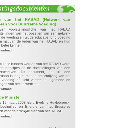
ing van het RABAD (Netwerk van
oren voor Duurzame Voeding)
Een voorstellingsfiche van het RABAD
lstellingen van het opzetten van een netwerk
t de voeding en uit de educatie rond voeding
en lijst van de leden van het RABAD en hun
e beter kennen
ownload
 lid te kunnen worden van het RABAD wordt
de principes en de doelstellingen van een
rschrijven. Dit document, dat uit een
taan is, begint met de omschrijving van het
 voeding' en licht verder de algemene en
ingen van het netwerk toe
ownload
de Minister
p 19 maart 2008 hield Evelyne Huytebroeck,
 Leefmilieu en Energie van het Brusselse
h voor de offici�le start van het RABAD
ownload