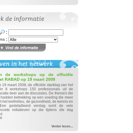
:
:
ema
an de workshops op de officiële
het RABAD op 19 maart 2008
 19 maart 2008, de officiële startdag van het
 8 workshops 150 professionals uit de
catie deel aan de discussies. De thema's die
hadden betrekking op een voeding die meer
t het leefmilieu, de gezondheid, de kennis en
. Een gedetailleerd verslag somt de vele
rete initiatieven op die tijdens die dag
ld
2008
Verder lezen...