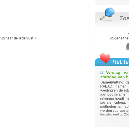
rug naar de ledenlijst
Volgens th
Verslag v
startdag van 
Samenvatting:
Op
RABAD, namen in
voeding en de edu
aan bod kwamen, 
rekening houdt me
sociale criteria
methoden en conc
werden voorgeste
Gepubliceerd op 