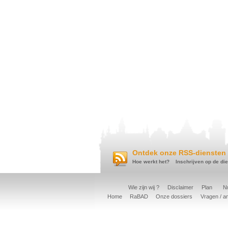
Ontdek onze RSS-diensten 
Hoe werkt het?
Inschrijven op de di
Wie zijn wij ?
Disclaimer
Plan
Nu
Home
RaBAD
Onze dossiers
Vragen / a