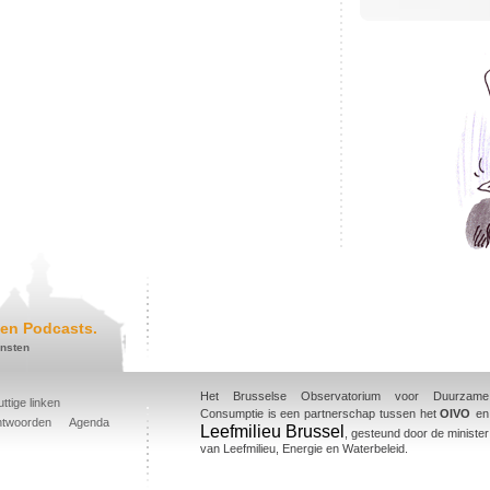
en Podcasts.
ensten
Het Brusselse Observatorium voor Duurzame
ttige linken
Consumptie is een partnerschap tussen het
OIVO
en
ntwoorden
Agenda
Leefmilieu Brussel
, gesteund door de minister
van Leefmilieu, Energie en Waterbeleid.