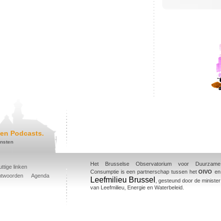
en Podcasts.
ensten
Het Brusselse Observatorium voor Duurzame
ttige linken
Consumptie is een partnerschap tussen het
OIVO
en
ntwoorden
Agenda
Leefmilieu Brussel
, gesteund door de minister
van Leefmilieu, Energie en Waterbeleid.