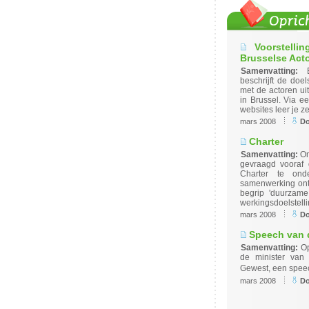
Voorstell
Brusselse Act
Samenvatting:
beschrijft de doe
met de actoren ui
in Brussel. Via e
websites leer je z
mars 2008
D
Charter
Samenvatting:
Om
gevraagd vooraf 
Charter te onde
samenwerking onts
begrip 'duurzame
werkingsdoelstell
mars 2008
D
Speech van 
Samenvatting:
O
de minister van
Gewest, een speec
mars 2008
D