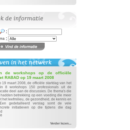
:
:
ema
an de workshops op de officiële
het RABAD op 19 maart 2008
 19 maart 2008, de officiële startdag van het
 8 workshops 150 professionals uit de
catie deel aan de discussies. De thema's die
hadden betrekking op een voeding die meer
t het leefmilieu, de gezondheid, de kennis en
. Een gedetailleerd verslag somt de vele
rete initiatieven op die tijdens die dag
ld
2008
Verder lezen...