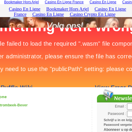
Bookmaker Hors Arjel
Casino En Ligne France
Casino En Ligne
Casin
one
Strombeek-Bever
Email :
Paswoord :
Schrijf u in en kri
Paswoord vergeten
Abonneer u op de