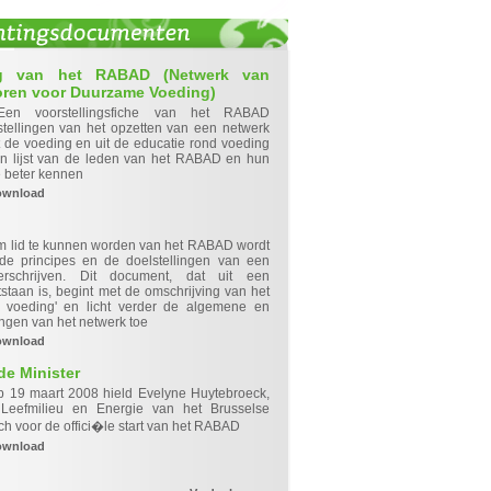
ing van het RABAD (Netwerk van
oren voor Duurzame Voeding)
Een voorstellingsfiche van het RABAD
lstellingen van het opzetten van een netwerk
t de voeding en uit de educatie rond voeding
en lijst van de leden van het RABAD en hun
e beter kennen
ownload
 lid te kunnen worden van het RABAD wordt
de principes en de doelstellingen van een
rschrijven. Dit document, dat uit een
taan is, begint met de omschrijving van het
 voeding' en licht verder de algemene en
ingen van het netwerk toe
ownload
de Minister
p 19 maart 2008 hield Evelyne Huytebroeck,
 Leefmilieu en Energie van het Brusselse
h voor de offici�le start van het RABAD
ownload