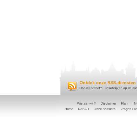
Ontdek onze RSS-diensten 
Hoe werkt het?
Inschrijven op de di
Wie zijn wij ?
Disclaimer
Plan
Nu
Home
RaBAD
Onze dossiers
Vragen / a