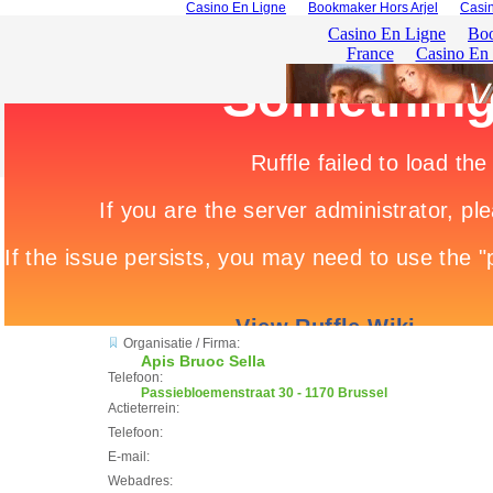
Casino En Ligne
Bookmaker Hors Arjel
Casin
Organisatie / Firma:
Apis Bruoc Sella
Telefoon:
Passiebloemenstraat 30 - 1170 Brussel
Actieterrein:
Telefoon:
E-mail:
Webadres: