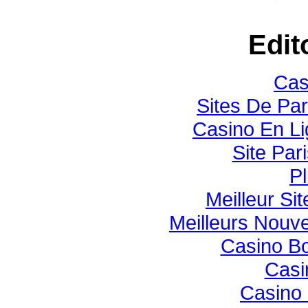
Edit
Cas
Sites De Par
Casino En Li
Site Pari
Pl
Meilleur Si
Meilleurs Nouv
Casino B
Casi
Casino 