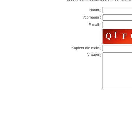
:
Naam
:
Voornaam
:
E-mail
:
Kopieer die code
Vragen
: