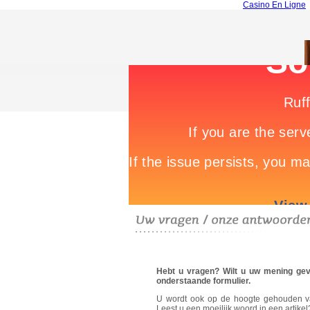
Casino En Ligne
Hebt u vragen? Wilt u uw mening gev
onderstaande formulier.
U wordt ook op de hoogte gehouden van 
Leest u een moeilijk woord in een artikel?