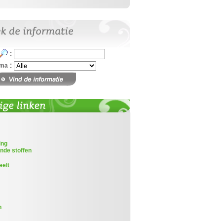
:
:
ema
ing
nde stoffen
eelt
n