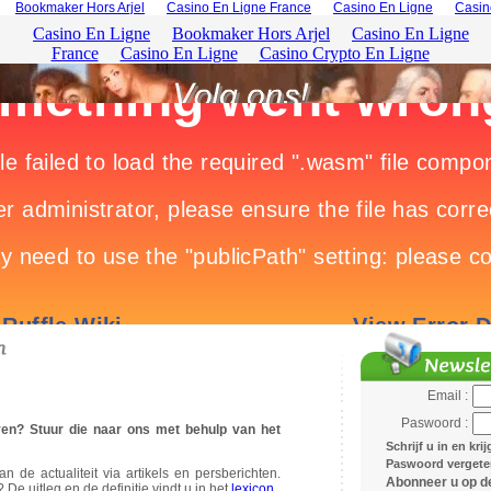
Bookmaker Hors Arjel
Casino En Ligne France
Casino En Ligne
Casin
Email :
Paswoord :
en? Stuur die naar ons met behulp van het
Schrijf u in en kri
Paswoord vergeten
de actualiteit via artikels en persberichten.
Abonneer u op de
 De uitleg en de definitie vindt u in het
lexicon
.