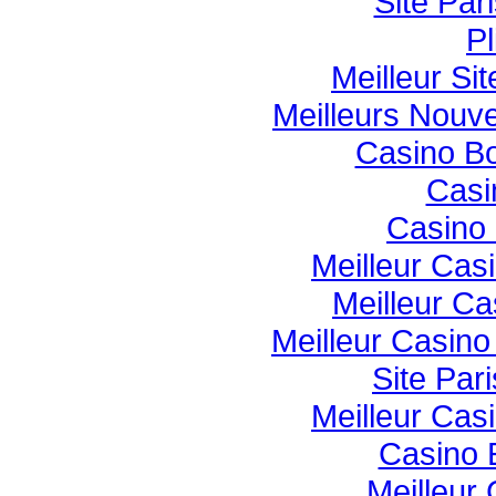
Site Pari
Pl
Meilleur Si
Meilleurs Nouv
Casino B
Casi
Casino 
Meilleur Cas
Meilleur Ca
Meilleur Casin
Site Pari
Meilleur Cas
Casino 
Meilleur