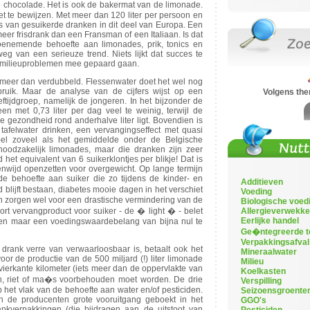
de chocolade. Het is ook de bakermat van de limonade.
het te bewijzen. Met meer dan 120 liter per persoon en
rs van gesuikerde dranken in dit deel van Europa. Een
eer frisdrank dan een Fransman of een Italiaan. Is dat
oenemende behoefte aan limonades, prik, tonics en
eg van een serieuze trend. Niets lijkt dat succes te
n milieuproblemen mee gepaard gaan.
rkt meer dan verdubbeld. Flessenwater doet het wel nog
bruik. Maar de analyse van de cijfers wijst op een
Volgens th
ijdgroep, namelijk de jongeren. In het bijzonder de
en met 0,73 liter per dag veel te weinig, terwijl de
gezondheid rond anderhalve liter ligt. Bovendien is
g tafelwater drinken, een vervangingseffect met quasi
bbel zoveel als het gemiddelde onder de Belgische
 noodzakelijk limonades, maar die dranken zijn zeer
het equivalent van 6 suikerklontjes per blikje! Dat is
nwijd openzetten voor overgewicht. Op lange termijn
e behoefte aan suiker die zo tijdens de kinder- en
Additieven
d blijft bestaan, diabetes mooie dagen in het verschiet
Voeding
en zorgen wel voor een drastische vermindering van de
Biologische voed
t vervangproduct voor suiker - de � light � - belet
Allergieverwekke
Eerlijke handel
men maar een voedingswaardebelang van bijna nul te
Ge�ntegreerde t
Verpakkingsafval
drank verre van verwaarloosbaar is, betaalt ook het
Mineraalwater
oor de productie van de 500 miljard (!) liter limonade
Milieu
ierkante kilometer (iets meer dan de oppervlakte van
Koelkasten
ten, riet of ma�s voorbehouden moet worden. De drie
Verspilling
 het vlak van de behoefte aan water en/of pesticiden.
Seizoensgroente
en de producenten grote vooruitgang geboekt in het
GGO's
nkverpakkingen (die bijdragen aan de uitstoot van