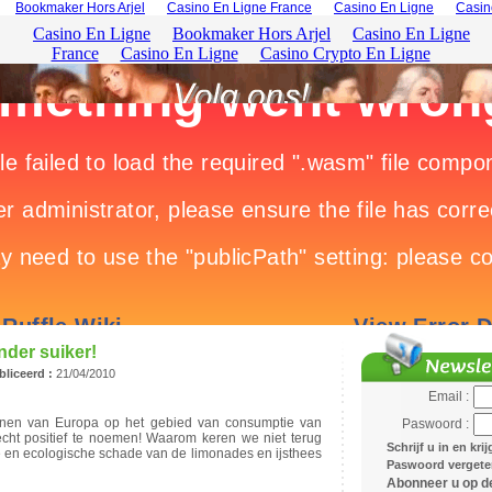
Bookmaker Hors Arjel
Casino En Ligne France
Casino En Ligne
Casin
der suiker!
liceerd :
21/04/2010
Email :
enen van Europa op het gebied van consumptie van
Paswoord :
echt positief te noemen! Waarom keren we niet terug
Schrijf u in en kri
 en ecologische schade van de limonades en ijsthees
Paswoord vergeten
Abonneer u op de