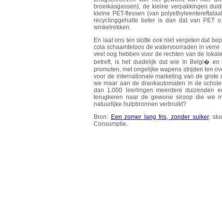
broeikasgassen), de kleine verpakkingen duidel
kleine PET-flessen (van polyethyleentereftala
recyclinggehalte beter is dan dat van PET of 
winkelrekken.
En laat ons ten slotte ook niet vergeten dat b
cola schaamteloos de watervoorraden in verre l
veel oog hebben voor de rechten van de lokale
betreft, is het duidelijk dat wie in Belgi� 
promoten, met ongelijke wapens strijden ten o
voor de internationale marketing van de grote
we maar aan de drankautomaten in de scholen
dan 1.000 leerlingen meerdere duizenden eu
terugkeren naar de gewone siroop die we m
natuurlijke hulpbronnen verbruikt?
Bron:
Een zomer lang fris, zonder suiker
, st
Consumptie.