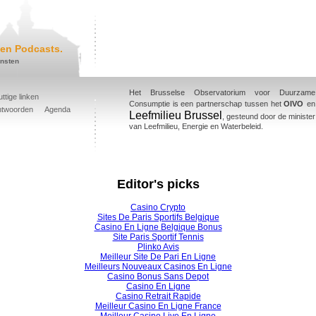
en Podcasts.
ensten
Het Brusselse Observatorium voor Duurzame
ttige linken
Consumptie is een partnerschap tussen het
OIVO
en
ntwoorden
Agenda
Leefmilieu Brussel
, gesteund door de minister
van Leefmilieu, Energie en Waterbeleid.
Editor's picks
Casino Crypto
Sites De Paris Sportifs Belgique
Casino En Ligne Belgique Bonus
Site Paris Sportif Tennis
Plinko Avis
Meilleur Site De Pari En Ligne
Meilleurs Nouveaux Casinos En Ligne
Casino Bonus Sans Depot
Casino En Ligne
Casino Retrait Rapide
Meilleur Casino En Ligne France
Meilleur Casino Live En Ligne