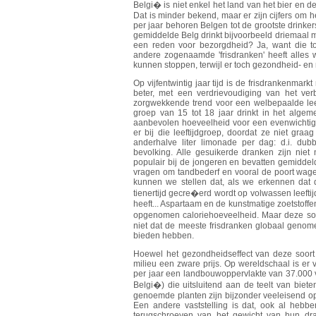
Belgi� is niet enkel het land van het bier en 
Dat is minder bekend, maar er zijn cijfers om 
per jaar behoren Belgen tot de grootste drinke
gemiddelde Belg drinkt bijvoorbeeld driemaal m
een reden voor bezorgdheid? Ja, want die t
andere zogenaamde 'frisdranken' heeft alles w
kunnen stoppen, terwijl er toch gezondheid- e
Op vijfentwintig jaar tijd is de frisdrankenma
beter, met een verdrievoudiging van het ver
zorgwekkende trend voor een welbepaalde leeft
groep van 15 tot 18 jaar drinkt in het algeme
aanbevolen hoeveelheid voor een evenwichtige 
er bij die leeftijdgroep, doordat ze niet graa
anderhalve liter limonade per dag: d.i. du
bevolking. Alle gesuikerde dranken zijn niet
populair bij de jongeren en bevatten gemiddeld 
vragen om tandbederf en vooral de poort wage
kunnen we stellen dat, als we erkennen dat d
tienertijd gecre�erd wordt op volwassen leeftij
heeft... Aspartaam en de kunstmatige zoetstoff
opgenomen caloriehoeveelheid. Maar deze soor
niet dat de meeste frisdranken globaal geno
bieden hebben.
Hoewel het gezondheidseffect van deze soort 
milieu een zware prijs. Op wereldschaal is er v
per jaar een landbouwoppervlakte van 37.000 v
Belgi�) die uitsluitend aan de teelt van bie
genoemde planten zijn bijzonder veeleisend op
Een andere vaststelling is dat, ook al hebb
terugschroeven van het gewicht van hun dra