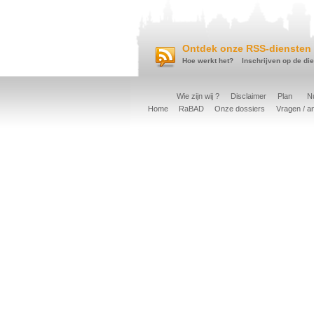
Ontdek onze RSS-diensten 
Hoe werkt het?
Inschrijven op de di
Wie zijn wij ?
Disclaimer
Plan
Nu
Home
RaBAD
Onze dossiers
Vragen / a