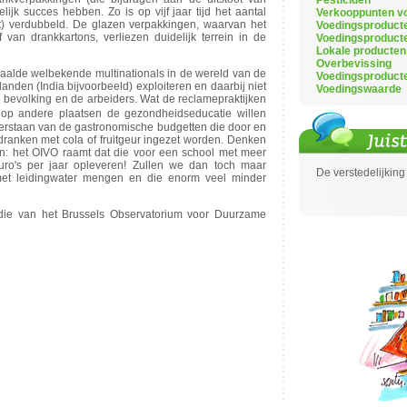
Pesticiden
ijk succes hebben. Zo is op vijf jaar tijd het aantal
Verkooppunten vo
at) verdubbeld. De glazen verpakkingen, waarvan het
Voedingsproduct
van drankkartons, verliezen duidelijk terrein in de
Voedingsproduct
Lokale producten
Overbevissing
epaalde welbekende multinationals in de wereld van de
Voedingsproduct
anden (India bijvoorbeeld) exploiteren en daarbij niet
Voedingswaarde
 bevolking en de arbeiders. Wat de reclamepraktijken
en op andere plaatsen de gezondheidseducatie willen
verstaan van de gastronomische budgetten die door en
 dranken met cola of fruitgeur ingezet worden. Denken
: het OIVO raamt dat die voor een school met meer
ro's per jaar opleveren! Zullen we dan toch maar
De verstedelijking 
et leidingwater mengen en die enorm veel minder
udie van het Brussels Observatorium voor Duurzame