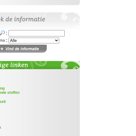
:
:
ema
ing
nde stoffen
eelt
n