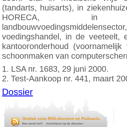
(tandarts, huisarts), in ziekenhuiz
HORECA, in
landbouwvoedingsmiddelensecto
voedingshandel, in de veeteelt, 
kantooronderhoud (voornamelijk 
schoonmaken van computerscher
1. LSA nr. 1683, 29 juni 2000.
2. Test-Aankoop nr. 441, maart 20
Dossier
Ontdek onze RSS-diensten en Podcasts.
Hoe werkt het?
Inschrijven op de diensten