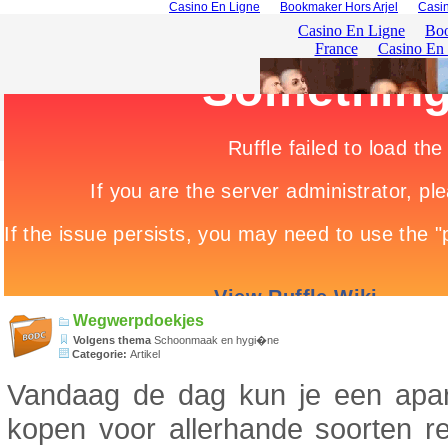
Casino En Ligne
Bookmaker Hors Arjel
Casin
Wegwerpdoekjes
Volgens thema
Schoonmaak en hygi�ne
Categorie:
Artikel
Vandaag de dag kun je een apar
kopen voor allerhande soorten r