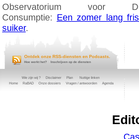
Observatorium voor Du
Consumptie:
Een zomer lang fris
suiker
.
Ontdek onze RSS-diensten en Podcasts.
Hoe werkt het?
Inschrijven op de diensten
Wie zijn wij ?
Disclaimer
Plan
Nuttige linken
Home
RaBAD
Onze dossiers
Vragen / antwoorden
Agenda
Edit
Cas