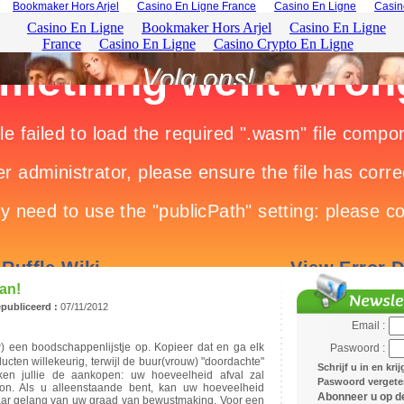
Bookmaker Hors Arjel
Casino En Ligne France
Casino En Ligne
Casin
an!
publiceerd :
07/11/2012
Email :
 een boodschappenlijstje op. Kopieer dat en ga elk
Paswoord :
ten willekeurig, terwijl de buur(vrouw) "doordachte"
Schrijf u in en kri
ken jullie de aankopen: uw hoeveelheid afval zal
Paswoord vergeten
oon. Als u alleenstaande bent, kan uw hoeveelheid
Abonneer u op de
, naar gelang van uw graad van bewustmaking. Voor een