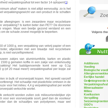
lheid verpakkingsafval tot een factor 14 oplopen!(
1
)
imum afval" maken is niet altijd eenvoudig: zo is het
et verpakkingsgewicht van een product in te schatten
te afwegingen: is een zwaardere maar recyclebare
bare verpakking? Is karton beter dan PET? De doorsnee
die vragen. Maar een beetje gezond verstand en een
g om de schade zoveel mogelijk te beperken.
Volgens th
50 of 1000 g, een verpakking van vetvrij papier of een
boter, afgesloten met een blaadje niet recyclebare
, is niet vanzelfsprekend.
uwen zakjes van aluminiumfolie, karton en plastic
 1500 g gemalen koffie in een zakje van enkelvoudig
Additieven
rpakking! Het laatstgenoemde komt neer op 0,1g
Voeding
 2 g (of 20 maal meer!) verpakkingsafval per kopje zal
Biologische voed
Allergieverwekke
Eerlijke handel
elen in bulk of voorverpakt kopen. Het spreekt vanzelf
Ge�ntegreerde t
ortbrengt. Het schaaltje met plasticfolie omheen in de
Verpakkingsafval
euze voor het milieu: 4,4 g verpakkingsafval per wortel
Mineraalwater
onverpakt verkochte wortel.
Milieu
Koelkasten
ulk verkocht worden zullen ook milieuvriendelijker zijn
Verspilling
ch voor een voorverpakte soort, geef dan de voorkeur
Seizoensgroente
arder dan de schaaltjes van polystyreen, maar wel
GGO's