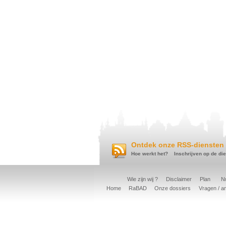
Ontdek onze RSS-diensten 
Hoe werkt het?
Inschrijven op de di
Wie zijn wij ?
Disclaimer
Plan
Nu
Home
RaBAD
Onze dossiers
Vragen / a