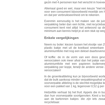
gezin met 4 personen kan het verschil in hoevee
Allemaal goed en wel, maar een keuze "met min
voor een consument bijvoorbeeld moeilijk om h
en dat per verbruikseenheid om te rekenen.
Evenmin eenvoudig is het maken van de juis
verpakking beter dan een lichte, niet recycle
consument kent niet altijd het antwoord op 
minimum aan kennis helpt je al een stuk op we
Enkele vergelijkingen
Neem nu boter: kiezen tussen het vlootje van 2
plastic bakje met uit de koelkast smeerbare 
aluminiumfolie met nog een deksel daarbovenop
Of koffie: de in de vorm van een doos gevo
veroorzaken ook meer afval dan het pakje van
aluminiumfolie met een papieren buitenve
verpakking per kopje, terwijl de andere versie
veroorzaken!
In de groenteafdeling kun je bijvoorbeeld wort
dat de bulk aankoop minder verpakkingsafval vo
voorverpakte afdeling is de slechtst mogelijke k
voor een pakket van 1 kg, tegenover 0,52 g per 
Hetzelfde verhaal bij het fruit. Appels die in b
dan hun voorverpakte soortgenoten. Kiest u to
aan de kartonnen bakjes: die zijn iets zwa
recyclebaar.