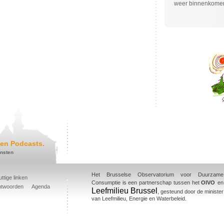
weer binnenkomen
en Podcasts.
ensten
Het Brusselse Observatorium voor Duurzame
ttige linken
Consumptie is een partnerschap tussen het
OIVO
en
ntwoorden
Agenda
Leefmilieu Brussel
, gesteund door de minister
van Leefmilieu, Energie en Waterbeleid.