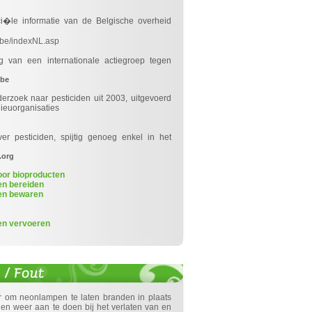
ici�le informatie van de Belgische overheid
.be/indexNL.asp
ng van een internationale actiegroep tegen
.be
erzoek naar pesticiden uit 2003, uitgevoerd
lieuorganisaties
ver pesticiden, spijtig genoeg enkel in het
.org
or bioproducten
en bereiden
en bewaren
en vervoeren
r om neonlampen te laten branden in plaats
t en weer aan te doen bij het verlaten van en