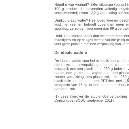
Houdt u van yoghurt? E�n kilogram yoghurt in 
100 g product, die bovendien volledig recycleb
verantwoordelijk voor 12,2 g verpakking per pot
Drinkt u graag water? Heel goed voor uw gezond
kost niet veel en behoeft bovendien geen en
sportdop: ze zorgen voor meer dan 69 g verpakkin
Hebt u huisdieren, denk dan eveneens heel een
maaltijden en op stukjes vleesafval die je bij 
voor grote pakken met een verpakking van karto
De ideale caddie
De ideale caddie voor het milieu is een caddie
niet recyclebare verpakkingen. In die caddie 
tetrapack met een plastic dop, 250 g boter in v
papier, een glazen pot yoghurt met een plasti
zonder verpakking, een plastic zakje met 250 
plasticfolie eromheen, een PET-fles met 1,5
tandpasta van 75 ml in een kartonnen doos e
papieren zak.
(1) Lees hierover de studie Oververpakkin
Consumptie (BODC, september 2011).