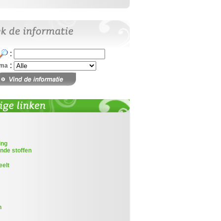
:
:
ema
ing
nde stoffen
eelt
n