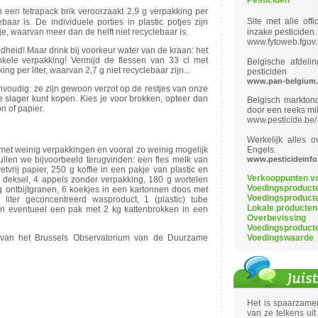
Pesticiden
een tetrapack brik veroorzaakt 2,9 g verpakking per
Site met alle off
aar is. De individuele porties in plastic potjes zijn
inzake pesticiden.
je, waarvan meer dan de helft niet recyclebaar is.
www.fytoweb.fgov
heid! Maar drink bij voorkeur water van de kraan: het
kele verpakking! Vermijd de flessen van 33 cl met
Belgische afdeli
g per liter, waarvan 2,7 g niet recyclebaar zijn...
pesticiden
www.pan-belgium
voudig: ze zijn gewoon verzot op de restjes van onze
de slager kunt kopen. Kies je voor brokken, opteer dan
Belgisch marktond
n of papier.
door een reeks mi
www.pesticide.be/
Werkelijk alles o
Engels.
 met weinig verpakkingen en vooral zo weinig mogelijk
www.pesticideinfo
zullen we bijvoorbeeld terugvinden: een fles melk van
etvrij papier, 250 g koffie in een pakje van plastic en
Verkooppunten vo
c deksel, 4 appels zonder verpakking, 180 g wortelen
Voedingsproduct
g ontbijtgranen, 6 koekjes in een kartonnen doos met
Voedingsproduct
 liter geconcentreerd wasproduct, 1 (plastic) tube
Lokale producten
n eventueel een pak met 2 kg kattenbrokken in een
Overbevissing
Voedingsproduct
Voedingswaarde
g van het Brussels Observatorium van de Duurzame
Het is spaarzame
van ze telkens ui