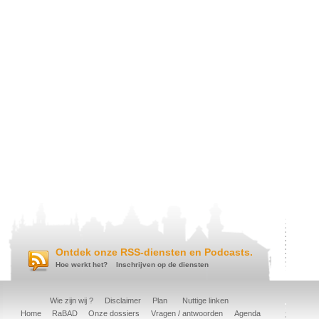
Ontdek onze RSS-diensten en Podcasts.
Hoe werkt het?
Inschrijven op de diensten
Wie zijn wij ?
Disclaimer
Plan
Nuttige linken
Home
RaBAD
Onze dossiers
Vragen / antwoorden
Agenda