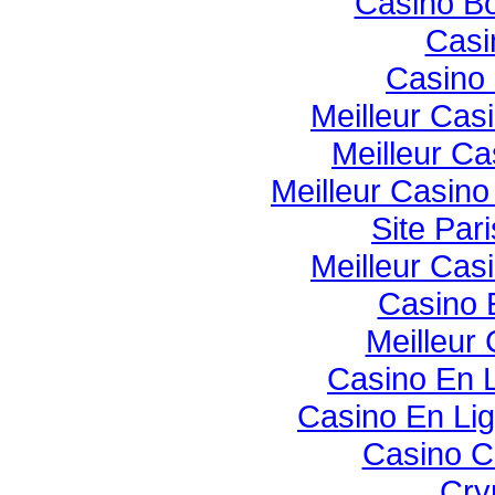
Casino B
Casi
Casino 
Meilleur Cas
Meilleur Ca
Meilleur Casin
Site Pari
Meilleur Cas
Casino 
Meilleur
Casino En 
Casino En Li
Casino C
Cry