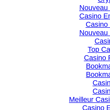
Nouveau 
Casino E
Casino 
Nouveau 
Casi
Top Ca
Casino 
Bookmak
Bookmak
Casin
Casin
Meilleur Cas
Casino E