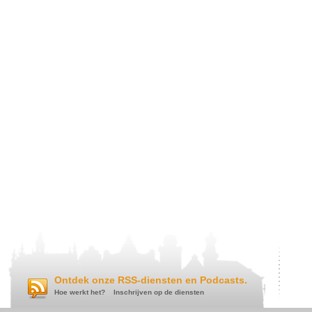
Ontdek onze RSS-diensten en Podcasts.
Hoe werkt het?
Inschrijven op de diensten