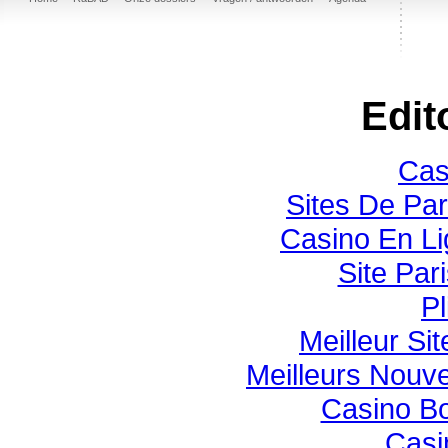
Edit
Cas
Sites De Par
Casino En Li
Site Pari
Pl
Meilleur Si
Meilleurs Nouv
Casino B
Casi