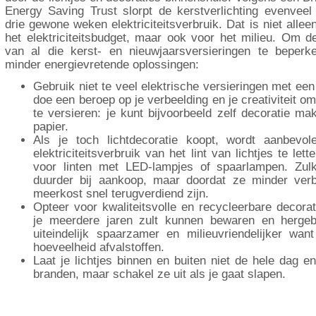
Energy Saving Trust slorpt de kerstverlichting evenveel
drie gewone weken elektriciteitsverbruik. Dat is niet allee
het elektriciteitsbudget, maar ook voor het milieu. Om d
van al die kerst- en nieuwjaarsversieringen te beperk
minder energievretende oplossingen:
Gebruik niet te veel elektrische versieringen met een
doe een beroep op je verbeelding en je creativiteit om
te versieren: je kunt bijvoorbeeld zelf decoratie ma
papier.
Als je toch lichtdecoratie koopt, wordt aanbev
elektriciteitsverbruik van het lint van lichtjes te let
voor linten met LED-lampjes of spaarlampen. Zul
duurder bij aankoop, maar doordat ze minder verb
meerkost snel terugverdiend zijn.
Opteer voor kwaliteitsvolle en recycleerbare decorati
je meerdere jaren zult kunnen bewaren en hergeb
uiteindelijk spaarzamer en milieuvriendelijker wan
hoeveelheid afvalstoffen.
Laat je lichtjes binnen en buiten niet de hele dag e
branden, maar schakel ze uit als je gaat slapen.