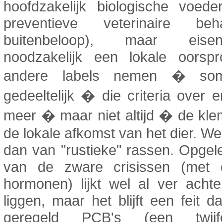
hoofdzakelijk biologische voede
preventieve veterinaire beha
buitenbeloop), maar eis
noodzakelijk een lokale oorsp
andere labels nemen � so
gedeeltelijk � die criteria over 
meer � maar niet altijd � de kl
de lokale afkomst van het dier. W
dan van "rustieke" rassen. Opgelet
van de zware crisissen (met d
hormonen) lijkt wel al ver acht
liggen, maar het blijft een feit d
geregeld PCB's (een twijfel