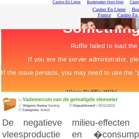
Casino En Ligne
Bookmaker Hors Arjel
Casin
Vademecum van de gematigde vleeseter
Volgens thema
Voeding
Gepubliceerd :
05/11/2010
Categorie:
Artikel
De negatieve milieu-effecte
vleesproductie en �consumpt