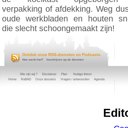
verpakking of afdekking. Weg du
oude werkbladen en houten sni
die slecht schoongemaakt zijn!
Ontdek onze RSS-diensten en Podcasts.
Hoe werkt het?
Inschrijven op de diensten
Wie zijn wij ?
Disclaimer
Plan
Nuttige linken
Home
RaBAD
Onze dossiers
Vragen / antwoorden
Agenda
Edit