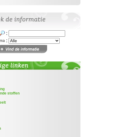
:
:
ema
ing
nde stoffen
eelt
n