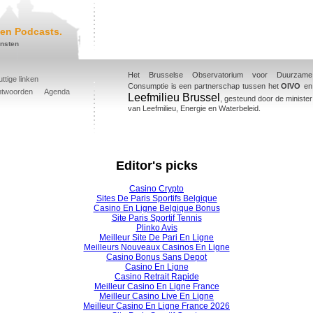
en Podcasts.
ensten
Het Brusselse Observatorium voor Duurzame
ttige linken
Consumptie is een partnerschap tussen het
OIVO
en
ntwoorden
Agenda
Leefmilieu Brussel
, gesteund door de minister
van Leefmilieu, Energie en Waterbeleid.
Editor's picks
Casino Crypto
Sites De Paris Sportifs Belgique
Casino En Ligne Belgique Bonus
Site Paris Sportif Tennis
Plinko Avis
Meilleur Site De Pari En Ligne
Meilleurs Nouveaux Casinos En Ligne
Casino Bonus Sans Depot
Casino En Ligne
Casino Retrait Rapide
Meilleur Casino En Ligne France
Meilleur Casino Live En Ligne
Meilleur Casino En Ligne France 2026