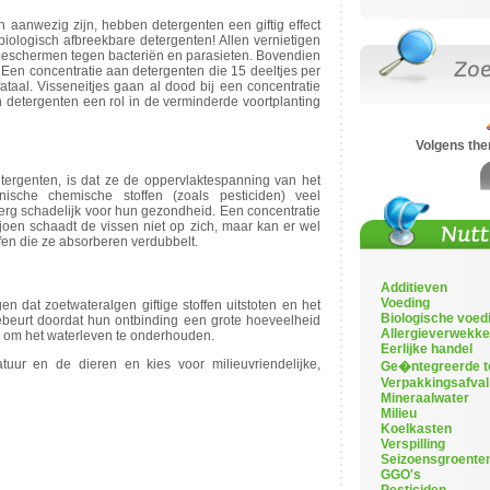
aanwezig zijn, hebben detergenten een giftig effect
 biologisch afbreekbare detergenten! Allen vernietigen
n beschermen tegen bacteriën en parasieten. Bovendien
 Een concentratie aan detergenten die 15 deeltjes per
ataal. Visseneitjes gaan al dood bij een concentratie
n detergenten een rol in de verminderde voortplanting
Volgens th
ergenten, is dat ze de oppervlaktespanning van het
ische chemische stoffen (zoals pesticiden) veel
 erg schadelijk voor hun gezondheid. Een concentratie
ljoen schaadt de vissen niet op zich, maar kan er wel
fen die ze absorberen verdubbelt.
Additieven
Voeding
n dat zoetwateralgen giftige stoffen uitstoten en het
Biologische voed
ebeurt doordat hun ontbinding een grote hoeveelheid
Allergieverwekke
jn om het waterleven te onderhouden.
Eerlijke handel
uur en de dieren en kies voor milieuvriendelijke,
Ge�ntegreerde t
Verpakkingsafval
Mineraalwater
Milieu
Koelkasten
Verspilling
Seizoensgroente
GGO's