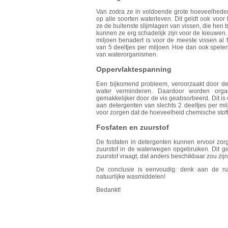
Van zodra ze in voldoende grote hoeveelheden 
op alle soorten waterleven. Dit geldt ook voor
ze de buitenste slijmlagen van vissen, die he
kunnen ze erg schadelijk zijn voor de kieuwen.
miljoen benadert is voor de meeste vissen al f
van 5 deeltjes per miljoen. Hoe dan ook spele
van waterorganismen.
Oppervlaktespanning
Een bijkomend probleem, veroorzaakt door det
water verminderen. Daardoor worden organ
gemakkelijker door de vis geabsorbeerd. Dit is
aan detergenten van slechts 2 deeltjes per mi
voor zorgen dat de hoeveelheid chemische stof
Fosfaten en zuurstof
De fosfaten in detergenten kunnen ervoor zorge
zuurstof in de waterwegen opgebruiken. Dit g
zuurstof vraagt, dat anders beschikbaar zou zi
De conclusie is eenvoudig: denk aan de nat
natuurlijke wasmiddelen!
Bedankt!