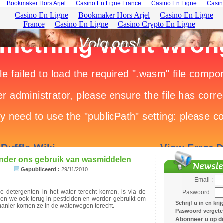
Bookmaker Hors Arjel
Casino En Ligne France
Casino En Ligne
Casin
onder ons gebruik van wasmiddelen
Gepubliceerd :
29/11/2010
Email :
e detergenten in het water terecht komen, is via de
Paswoord :
den we ook terug in pesticiden en worden gebruikt om
Schrijf u in en kri
manier komen ze in de waterwegen terecht.
Paswoord vergeten
Abonneer u op de