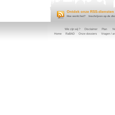
Ontdek onze RSS-diensten 
Hoe werkt het?
Inschrijven op de di
Wie zijn wij ?
Disclaimer
Plan
Nu
Home
RaBAD
Onze dossiers
Vragen / a