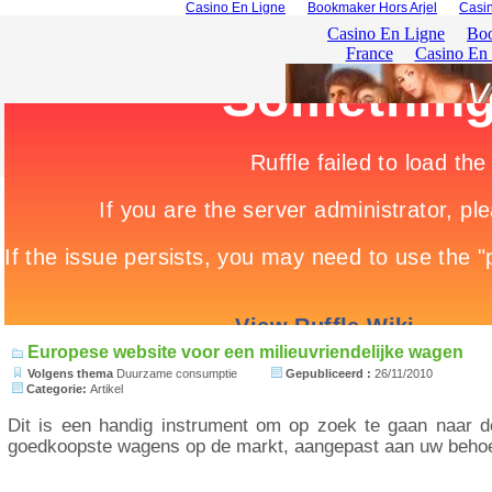
Casino En Ligne
Bookmaker Hors Arjel
Casin
Europese website voor een milieuvriendelijke wagen
Volgens thema
Duurzame consumptie
Gepubliceerd :
26/11/2010
Categorie:
Artikel
Dit is een handig instrument om op zoek te gaan naar d
goedkoopste wagens op de markt, aangepast aan uw behoe