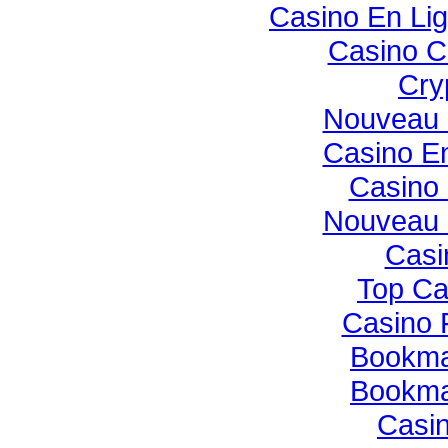
Casino En Li
Casino C
Cry
Nouveau 
Casino E
Casino 
Nouveau 
Casi
Top Ca
Casino 
Bookmak
Bookmak
Casin