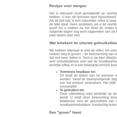
Restjes voor morgen
Het is uiteraard nooit gemakkelijk op voorh
hebben. U kan dit oplossen door bijvoorbeeld 
Als dit niet lukt, is een natuurlijke reflex is vaa
op tafel staat. Geen probleem, als u de overbli
gooit! Als u meteen na het diner de restjes 
volgende dagen nog eens nagenieten van uw fee
paar weken later van!
Wat betekent de uiterste gebruiksdat
We hebben allemaal al snel de reflex om voed
meteen weg te gooien – ter bescherming van o
dat niet meer lekker is. Toch is uw eten dikwi
veel onduidelijkheid over wat de houdbaarhei
woordje uitleg: er is een belangrijk verschil tus
Tenminste houdbaar tot:
Dit duidt de datum aan tot wanneer e
worden. Vanaf de daaropvolgende dagen
van het product veranderen. Het blijft
consumptie!
Te gebruiken tot:
Deze uitdrukking wijst werkelijk op de
wordt. U vindt deze bewoording teru
betekenen voor de gezondheid van d
houdbaarheidsdatum. Aandachtig lezen 
Een "groen" feest