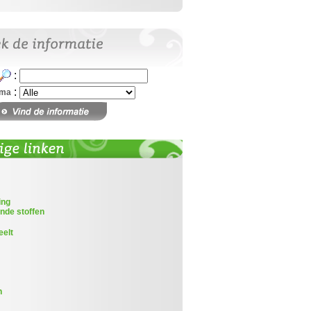
:
:
ema
ing
nde stoffen
eelt
n