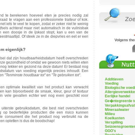
and te berekenen hoeveel eten je precies nodig zal
raad te vragen aan een professionele traiteur of kok.
k net iets te veel te kopen, zodat er zeker niet te weinig
jfsels achteraf maar niet automatisch in de vuilnisbak
in een doosje in de ijskast stopt, kan u een van de
stmaaltijd. Of steek ze in de diepvries en eet er een
Volgens th
um eigenlijk?
sel dat zijn houdbaarheidsdatum heeft overschreden
nze gezondheid of omdat we gewoon niets willen eten
jls nog lekker en gezond na deze datum! Er bestaat nog
dsdatum van voeding eigenlijk precies inhoudt. Een
sen
"Tenminste houdbaar tot"
en
"Te gebruiken tot".
Additieven
Voeding
en optimale kwaliteit van het product kan verwacht
Biologische voed
 kan bijvoorbeeld de smaak, kleur, geur of textuur
Allergieverwekke
 in vele gevallen echter wel nog even geschikt voor
Eerlijke handel
Ge�ntegreerde t
Verpakkingsafval
 uiterste gebruiksdatum, die best niet overschreden
Mineraalwater
g op bederfelijke producten die een risico kunnen
Milieu
e consument die het product nog verbruikt na de
Koelkasten
en opletten is dus de boodschap!
Verspilling
Seizoensgroente
GGO's