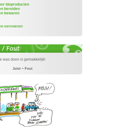
or bioproducten
en bereiden
en bewaren
en vervoeren
de was doen is gemakkelijk!
-
Juist
Fout