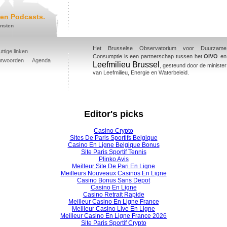
en Podcasts.
ensten
Het Brusselse Observatorium voor Duurzame
ttige linken
Consumptie is een partnerschap tussen het
OIVO
en
ntwoorden
Agenda
Leefmilieu Brussel
, gesteund door de minister
van Leefmilieu, Energie en Waterbeleid.
Editor's picks
Casino Crypto
Sites De Paris Sportifs Belgique
Casino En Ligne Belgique Bonus
Site Paris Sportif Tennis
Plinko Avis
Meilleur Site De Pari En Ligne
Meilleurs Nouveaux Casinos En Ligne
Casino Bonus Sans Depot
Casino En Ligne
Casino Retrait Rapide
Meilleur Casino En Ligne France
Meilleur Casino Live En Ligne
Meilleur Casino En Ligne France 2026
Site Paris Sportif Crypto