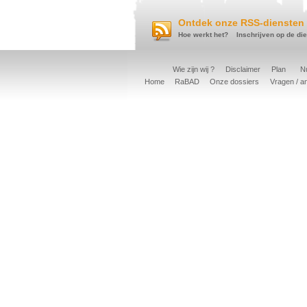
Ontdek onze RSS-diensten 
Hoe werkt het?
Inschrijven op de di
Wie zijn wij ?
Disclaimer
Plan
Nu
Home
RaBAD
Onze dossiers
Vragen / a