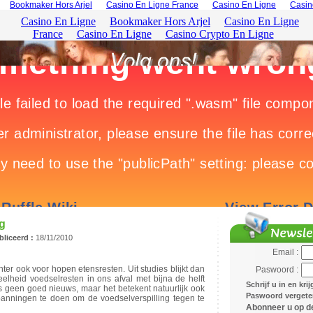
Bookmaker Hors Arjel
Casino En Ligne France
Casino En Ligne
Casin
ng
liceerd :
18/11/2010
Email :
hter ook voor hopen etensresten. Uit studies blijkt dan
Paswoord :
elheid voedselresten in ons afval met bijna de helft
Schrijf u in en kri
 is geen goed nieuws, maar het betekent natuurlijk ook
Paswoord vergeten
nspanningen te doen om de voedselverspilling tegen te
Abonneer u op de