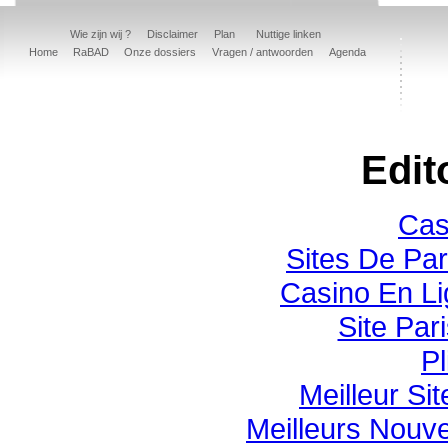
Wie zijn wij ?
Disclaimer
Plan
Nuttige linken
Home
RaBAD
Onze dossiers
Vragen / antwoorden
Agenda
Edit
Cas
Sites De Par
Casino En Li
Site Pari
Pl
Meilleur Si
Meilleurs Nouv