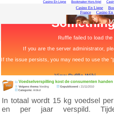
Casino En Ligne
Bookmaker Hors Arjel
Casin
Voedselverspilling kost de consumenten handen 
Volgens thema
Voeding
Gepubliceerd :
21/11/2010
Categorie:
Artikel
In totaal wordt 15 kg voedsel pe
en per jaar verspild. Tij