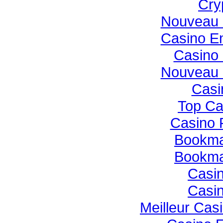
Cry
Nouveau 
Casino E
Casino 
Nouveau 
Casi
Top Ca
Casino 
Bookmak
Bookmak
Casin
Casin
Meilleur Cas