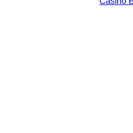
Casino E