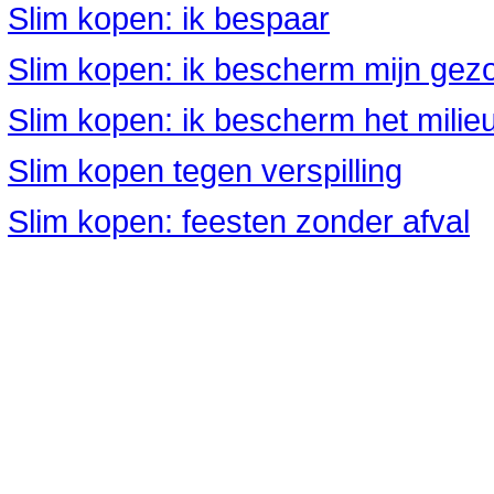
Slim kopen: ik bespaar
Slim kopen: ik bescherm mijn gez
Slim kopen: ik bescherm het milie
Slim kopen tegen verspilling
Slim kopen: feesten zonder afval