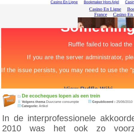
Casino En Ligne
Bookmaker Hors Arjel
Casin
De ecocheques lopen als een trein
Volgens thema
Duurzame consumptie
Gepubliceerd :
25/06/2010
Categorie:
Artikel
In de interprofessionele akkoor
2010 was het ook zo voor