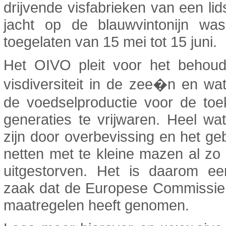
drijvende visfabrieken van een lid
jacht op de blauwvintonijn was
toegelaten van 15 mei tot 15 juni.
Het OIVO pleit voor het behou
visdiversiteit in de zee�n en w
de voedselproductie voor de toe
generaties te vrijwaren. Heel wa
zijn door overbevissing en het ge
netten met te kleine mazen al zo
uitgestorven. Het is daarom e
zaak dat de Europese Commissie 
maatregelen heeft genomen.