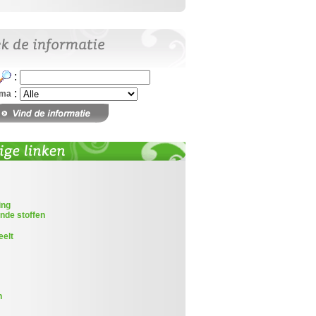
:
:
ema
ing
nde stoffen
eelt
n