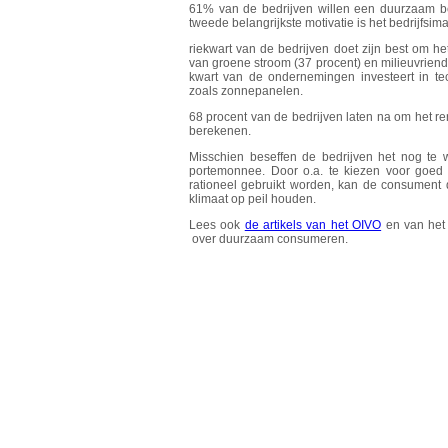
61% van de bedrijven willen een duurzaam be
tweede belangrijkste motivatie is het bedrijfsim
riekwart van de bedrijven doet zijn best om h
van groene stroom (37 procent) en milieuvriend
kwart van de ondernemingen investeert in te
zoals zonnepanelen.
68 procent van de bedrijven laten na om het re
berekenen.
Misschien beseffen de bedrijven het nog te
portemonnee. Door o.a. te kiezen voor goed
rationeel gebruikt worden, kan de consument d
klimaat op peil houden.
Lees ook
de artikels van het OIVO
en van he
over duurzaam consumeren.