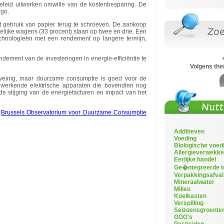
leid uitwerken omwille van de kostenbesparing. De
ago.
et gebruik van papier terug te schroeven. De aankoop
elijke wagens (33 procent) staan op twee en drie. Een
chnologieën met een rendement op langere termijn,
ndement van de investeringen in energie-efficiëntie te
Volgens th
 weinig, maar duurzame consumptie is goed voor de
 werkende elektrische apparaten die bovendien nog
e stijging van de energiefacturen en impact van het
t
Brussels Observatorium voor Duurzame Consumptie
Additieven
Voeding
Biologische voed
Allergieverwekke
Eerlijke handel
Ge�ntegreerde t
Verpakkingsafval
Mineraalwater
Milieu
Koelkasten
Verspilling
Seizoensgroente
GGO's