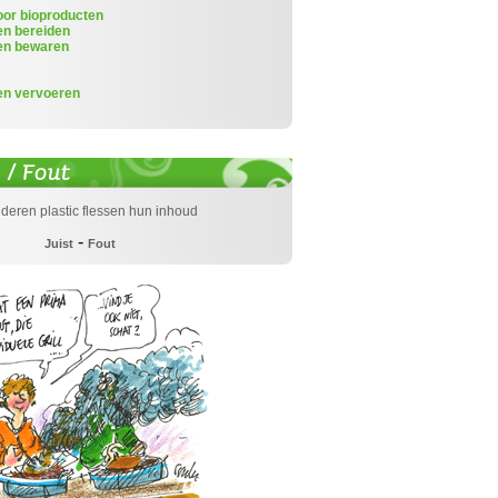
or bioproducten
en bereiden
en bewaren
en vervoeren
eren plastic flessen hun inhoud
-
Juist
Fout