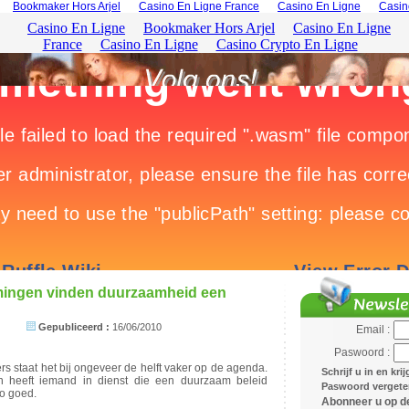
Bookmaker Hors Arjel
Casino En Ligne France
Casino En Ligne
Casin
mingen vinden duurzaamheid een
Gepubliceerd :
16/06/2010
Email :
Paswoord :
rs staat het bij ongeveer de helft vaker op de agenda.
Schrijf u in en kri
en heeft iemand in dienst die een duurzaam beleid
Paswoord vergeten
zo goed.
Abonneer u op de