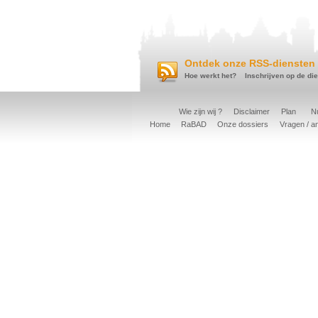
Ontdek onze RSS-diensten 
Hoe werkt het?
Inschrijven op de di
Wie zijn wij ?
Disclaimer
Plan
Nu
Home
RaBAD
Onze dossiers
Vragen / a