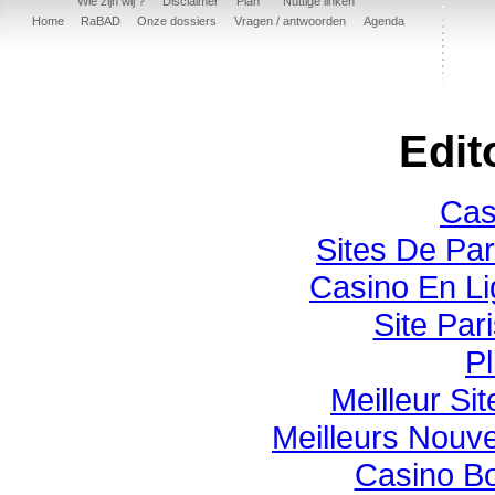
Wie zijn wij ?
Disclaimer
Plan
Nuttige linken
Home
RaBAD
Onze dossiers
Vragen / antwoorden
Agenda
Edit
Cas
Sites De Par
Casino En Li
Site Pari
Pl
Meilleur Si
Meilleurs Nouv
Casino B