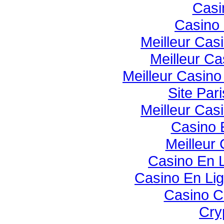
Casi
Casino 
Meilleur Cas
Meilleur Ca
Meilleur Casin
Site Pari
Meilleur Cas
Casino 
Meilleur
Casino En 
Casino En Li
Casino C
Cry