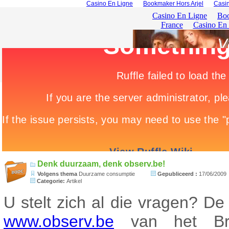
Casino En Ligne
Bookmaker Hors Arjel
Casin
Denk duurzaam, denk observ.be!
Volgens thema
Duurzame consumptie
Gepubliceerd :
17/06/2009
Categorie:
Artikel
U stelt zich al die vragen? De
www.observ.be
van het Bru