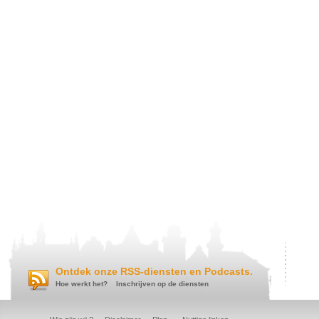
Ontdek onze RSS-diensten en Podcasts.
Hoe werkt het?
Inschrijven op de diensten