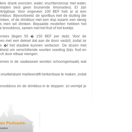
re drank voorzien: water, vruchtensiroop met water,
rmijden best geen bruisende limonades). Er zijn
rkrijgbaar. Voor ongeveer 100 BEF heb je al een
rinkbus. Bijvoorbeeld: de sportbus met de sluiting die
nken, of de drinkbus met een dop waarin een stevig
als men wil drinken. Bepaalde modellen hebben het
e brooddoos, samen met het fruit of het koekje.
versies (tegen 50 � 150 BEF per stuk). Voor de
len met een deksel dat aan de doos vastzit, zodat ze
s �f het elastiek kunnen verliezen. De dozen met
heid om verschillende soorten voeding (bijv. fruit en
ich door elkaar mengen.
kunnen in de vaatwasser worden schoongemaakt, wat
 onuitwisbare markeerstift herkenbaar te maken, zodat
 brooddoos en de drinkbus in te stoppen: zo vermijd je
en Podcasts.
ensten