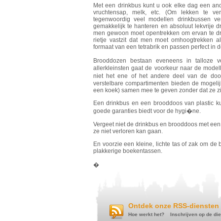
Met een drinkbus kunt u ook elke dag een ande
vruchtensap, melk, etc. (Om lekken te ve
tegenwoordig veel modellen drinkbussen ve
gemakkelijk te hanteren en absoluut lekvrije d
men gewoon moet opentrekken om ervan te dri
rietje vastzit dat men moet omhoogtrekken 
formaat van een tetrabrik en passen perfect in d
Brooddozen bestaan eveneens in talloze 
allerkleinsten gaat de voorkeur naar de model
niet het ene of het andere deel van de doo
verstelbare compartimenten bieden de mogelijk
een koek) samen mee te geven zonder dat ze z
Een drinkbus en een brooddoos van plastic 
goede garanties biedt voor de hygi�ne.
Vergeet niet de drinkbus en brooddoos met een
ze niet verloren kan gaan.
En voorzie een kleine, lichte tas of zak om de
plakkerige boekentassen.
�
Ontdek onze RSS-diensten 
Hoe werkt het?
Inschrijven op de di