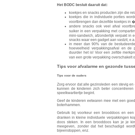
Het BODC besluit daaruit dat:
koekjes en snacks producten zijn die rel
koekjes die in individuele porties wo
voortbrengen dan dezelfde koekjes in 
andere snacks ook veel afval voortbr
suiker in een verpakking met compartim
mini-sandwich, afzonderlijk verpakt in 
snacks waar een gadget aan vastzit, e.a.
in meer dan 90% van de bestudeerde 
hoeveelheid verpakkingsafval en de p
duurder het is! Voor een zelfde merkp
van een grote verpakking overschakelt 
Tips voor afvalarme en gezonde tuss
Tips voor de ouders
Zorg ervoor dat alle gezinsleden een stevig en
kunnen de kinderen zich beter concentreren
speelkwartiertje begint.
Geef de kinderen eetwaren mee met een goede
boterhammen.
Gebruik bij voorkeur een brooddoos en een
dranken in kleine individuele verpakkingen k
doos steken. In een brooddoos kan je je kin
meegeven, zonder dat het beschadigd wordt
bijeenstoppen, enz.