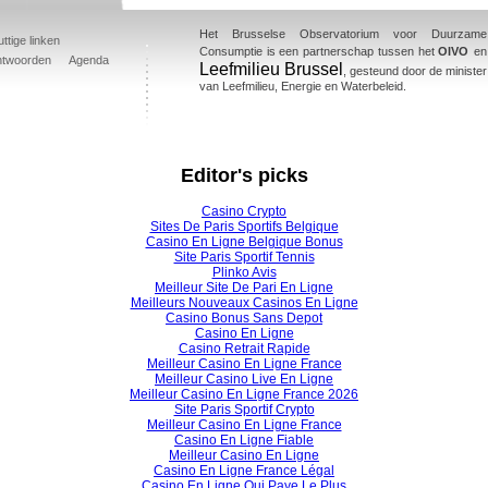
Het Brusselse Observatorium voor Duurzame
ttige linken
Consumptie is een partnerschap tussen het
OIVO
en
ntwoorden
Agenda
Leefmilieu Brussel
, gesteund door de minister
van Leefmilieu, Energie en Waterbeleid.
Editor's picks
Casino Crypto
Sites De Paris Sportifs Belgique
Casino En Ligne Belgique Bonus
Site Paris Sportif Tennis
Plinko Avis
Meilleur Site De Pari En Ligne
Meilleurs Nouveaux Casinos En Ligne
Casino Bonus Sans Depot
Casino En Ligne
Casino Retrait Rapide
Meilleur Casino En Ligne France
Meilleur Casino Live En Ligne
Meilleur Casino En Ligne France 2026
Site Paris Sportif Crypto
Meilleur Casino En Ligne France
Casino En Ligne Fiable
Meilleur Casino En Ligne
Casino En Ligne France Légal
Casino En Ligne Qui Paye Le Plus