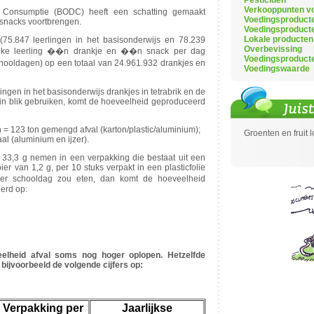
Pesticiden
Verkooppunten vo
 Consumptie (BODC) heeft een schatting gemaakt
Voedingsproduct
 snacks voortbrengen.
Voedingsproduct
Lokale producten
(75.847 leerlingen in het basisonderwijs en 78.239
Overbevissing
s elke leerling ��n drankje en ��n snack per dag
Voedingsproduct
ooldagen) op een totaal van 24.961.932 drankjes en
Voedingswaarde
ingen in het basisonderwijs drankjes in tetrabrik en de
s in blik gebruiken, komt de hoeveelheid geproduceerd
= 123 ton gemengd afval (karton/plastic/aluminium);
Groenten en fruit 
al (aluminium en ijzer).
 33,3 g nemen in een verpakking die bestaat uit een
r van 1,2 g, per 10 stuks verpakt in een plasticfolie
er schooldag zou eten, dan komt de hoeveelheid
erd op:
elheid afval soms nog hoger oplopen. Hetzelfde
bijvoorbeeld de volgende cijfers op:
Verpakking per
Jaarlijkse