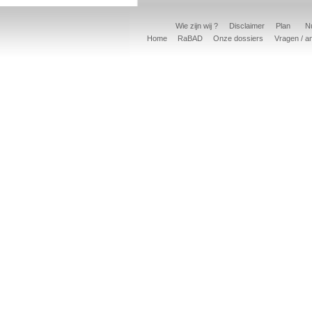
Wie zijn wij ?
Disclaimer
Plan
Nu
Home
RaBAD
Onze dossiers
Vragen / a