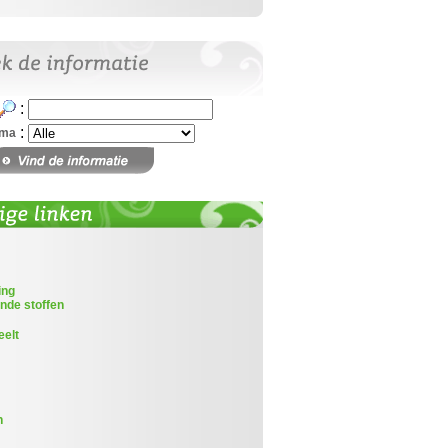
:
:
ema
ing
nde stoffen
eelt
n