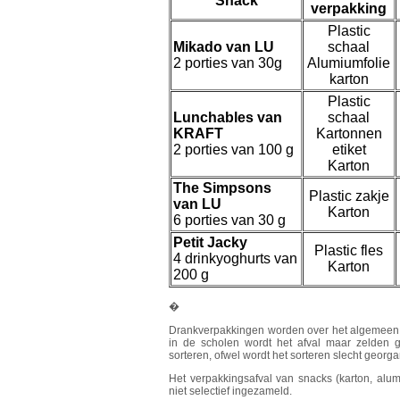
Snack
verpakking
Plastic
Mikado van LU
schaal
2 porties van 30g
Alumiumfolie
karton
Plastic
Lunchables van
schaal
KRAFT
Kartonnen
2 porties van 100 g
etiket
Karton
The Simpsons
Plastic zakje
van LU
Karton
6 porties van 30 g
Petit Jacky
Plastic fles
4 drinkyoghurts van
Karton
200 g
�
Drankverpakkingen worden over het algemeen s
in de scholen wordt het afval maar zelden g
sorteren, ofwel wordt het sorteren slecht georga
Het verpakkingsafval van snacks (karton, alumi
niet selectief ingezameld.