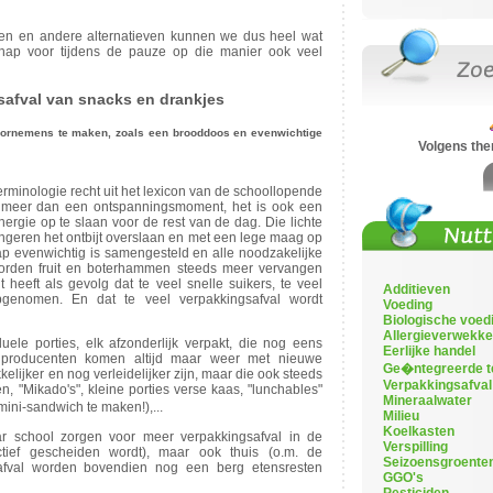
en en andere alternatieven kunnen we dus heel wat
hap voor tijdens de pauze op die manier ook veel
safval van snacks en drankjes
oornemens te maken, zoals een brooddoos en evenwichtige
Volgens th
 terminologie recht uit het lexicon van de schoollopende
 is meer dan een ontspanningsmoment, het is ook een
ergie op te slaan voor de rest van de dag. Die lichte
jongeren het ontbijt overslaan en met een lege maag op
p evenwichtig is samengesteld en alle noodzakelijke
rden fruit en boterhammen steeds meer vervangen
 heeft als gevolg dat te veel snelle suikers, te veel
Additieven
pgenomen. En dat te veel verpakkingsafval wordt
Voeding
Biologische voed
Allergieverwekke
ele porties, elk afzonderlijk verpakt, die nog eens
Eerlijke handel
 producenten komen altijd maar weer met nieuwe
Ge�ntegreerde t
lijker en nog verleidelijker zijn, maar die ook steeds
Verpakkingsafval
n, "Mikado's", kleine porties verse kaas, "lunchables"
Mineraalwater
ini-sandwich te maken!),...
Milieu
Koelkasten
 school zorgen voor meer verpakkingsafval in de
Verspilling
tief gescheiden wordt), maar ook thuis (o.m. de
Seizoensgroente
safval worden bovendien nog een berg etensresten
GGO's