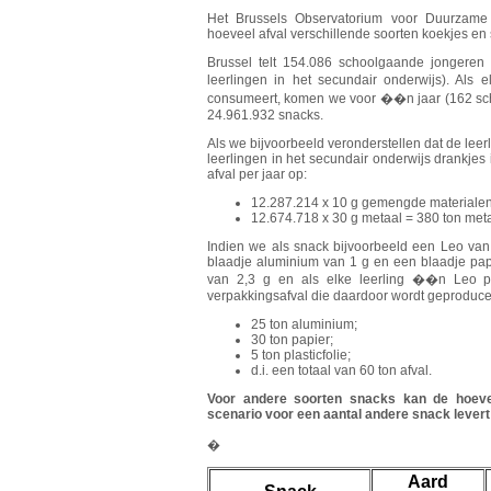
Het Brussels Observatorium voor Duurzame
hoeveel afval verschillende soorten koekjes en
Brussel telt 154.086 schoolgaande jongeren 
leerlingen in het secundair onderwijs). Al
consumeert, komen we voor ��n jaar (162 sch
24.961.932 snacks.
Als we bijvoorbeeld veronderstellen dat de leerl
leerlingen in het secundair onderwijs drankje
afval per jaar op:
12.287.214 x 10 g gemengde materialen 
12.674.718 x 30 g metaal = 380 ton meta
Indien we als snack bijvoorbeeld een Leo van
blaadje aluminium van 1 g en een blaadje papie
van 2,3 g en als elke leerling ��n Leo p
verpakkingsafval die daardoor wordt geproduce
25 ton aluminium;
30 ton papier;
5 ton plasticfolie;
d.i. een totaal van 60 ton afval.
Voor andere soorten snacks kan de hoeve
scenario voor een aantal andere snack levert 
�
Aard