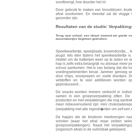
voortbrengt, hoe duurder het is!
Door gebruik te maken van brooddozen, kruik
afval voorkomen. En meestal zal de vlugge 
gezonder zijn.
Resultaten van de studie: Verpakking
Terug naar school: een ideaal moment om goede v
tussendoortjes beginnen gebruiken.
Speelkwartiertje, speelplaats, tussendoortje,...
jeugd. Iets eten tijdens het speelkwartiertje
middel om de batterijen weer op te laden en en
hap is zelfs extra belangrijk nu alsmaar meer 
school aankomen. Het is van belang dat die ha
voedingselementen bevat. Jammer genoeg wo
door chips, snoeprepen en zoete drankjes. Dit
vetstoffen en te veel additieven worden o
geproduceerd...
De snacks worden immers verkocht in individu
samen in een groepsverpakking zitten. De
producten en met verpakkingen die nog aantrekke
meer milieuvervuilend zijn: mini chokoladerepe
(verpakking met alle ingredi�nten om zelf een m
De hapjes die de kinderen meebrengen naar
scholen (waar het afval maar zelden selec
groepsverpakkingen). Naast het verpakking
(organisch afval) in de vuilnisbak gekieperd.