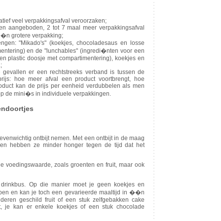
atief veel verpakkingsafval veroorzaken;
rden aangeboden, 2 tot 7 maal meer verpakkingsafval
��n grotere verpakking;
engen: "Mikado's" (koekjes, chocoladesaus en losse
entering) en de "lunchables" (ingredi�nten voor een
een plastic doosje met compartimentering), koekjes en
;
gevallen er een rechtstreeks verband is tussen de
rijs: hoe meer afval een product voortbrengt, hoe
roduct kan de prijs per eenheid verdubbelen als men
op de mini�s in individuele verpakkingen.
endoortjes
 evenwichtig ontbijt nemen. Met een ontbijt in de maag
 en hebben ze minder honger tegen de tijd dat het
 voedingswaarde, zoals groenten en fruit, maar ook
 drinkbus. Op die manier moet je geen koekjes en
open en kan je toch een gevarieerde maaltijd in ��n
deren geschild fruit of een stuk zelfgebakken cake
, je kan er enkele koekjes of een stuk chocolade