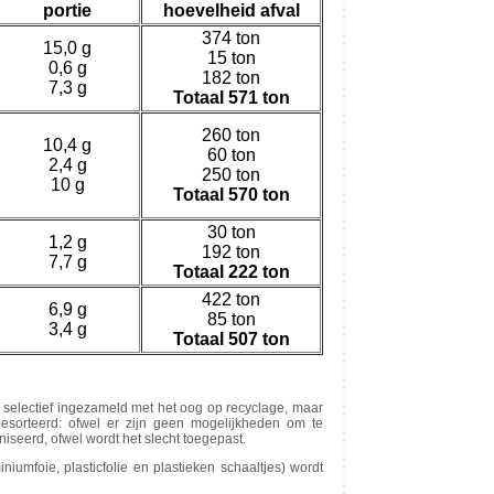
portie
hoevelheid afval
374 ton
15,0 g
15 ton
0,6 g
182 ton
7,3 g
Totaal 571 ton
260 ton
10,4 g
60 ton
2,4 g
250 ton
10 g
Totaal 570 ton
30 ton
1,2 g
192 ton
7,7 g
Totaal 222 ton
422 ton
6,9 g
85 ton
3,4 g
Totaal 507 ton
electief ingezameld met het oog op recyclage, maar
esorteerd: ofwel er zijn geen mogelijkheden om te
niseerd, ofwel wordt het slecht toegepast.
niumfoie, plasticfolie en plastieken schaaltjes) wordt