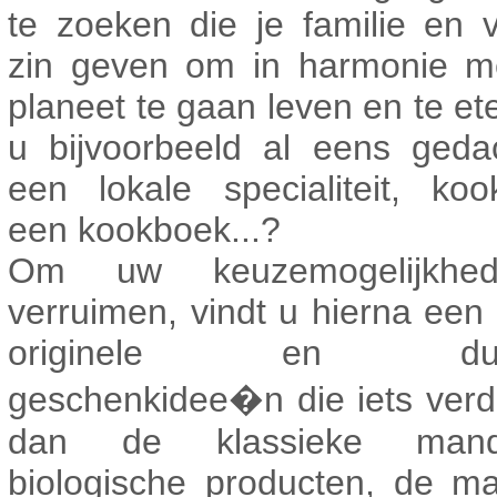
te zoeken die je familie en 
zin geven om in harmonie m
planeet te gaan leven en te et
u bijvoorbeeld al eens geda
een lokale specialiteit, koo
een kookboek...?
Om uw keuzemogelijkhe
verruimen, vindt u hierna een l
originele en duu
geschenkidee�n die iets ver
dan de klassieke ma
biologische producten, de m