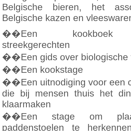
Belgische bieren, het asso
Belgische kazen en vleesware
��Een kookboek
streekgerechten
��Een gids over biologische 
��Een kookstage
��Een uitnodiging voor een 
die bij mensen thuis het di
klaarmaken
��Een stage om plaats
paddenstoelen te herkenne