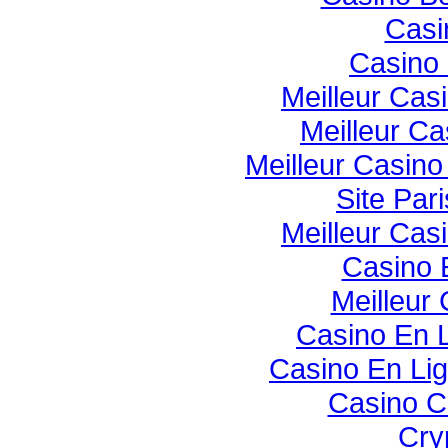
Casi
Casino 
Meilleur Cas
Meilleur Ca
Meilleur Casin
Site Pari
Meilleur Cas
Casino 
Meilleur
Casino En 
Casino En Li
Casino C
Cry