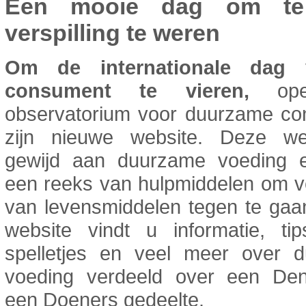
Een mooie dag om te
verspilling te weren
Om de internationale dag
consument te vieren,
ope
observatorium voor duurzame co
zijn nieuwe website. Deze we
gewijd aan duurzame voeding 
een reeks van hulpmiddelen om ve
van levensmiddelen tegen te gaa
website vindt u informatie, tip
spelletjes en veel meer over 
voeding verdeeld over een De
een Doeners gedeelte.