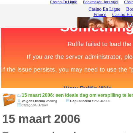
Casino En Ligne
Bookmaker Hors Arjel
Casin
15 maart 2006: een ideale dag om verspilling te l
Volgens thema
Voeding
Gepubliceerd :
25/04/2006
Categorie:
Artikel
15 maart 2006