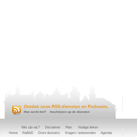
Ontdek onze RSS-diensten en Podcasts.
Hoe werkt het?
Inschrijven op de diensten
Wie zijn wij ?
Disclaimer
Plan
Nuttige linken
Home
RaBAD
Onze dossiers
Vragen / antwoorden
Agenda