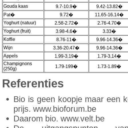
Gouda kaas
9.7-10.9�
9.42-13.82�
Pat�
9.72�
11.65-16.14�
Yoghurt (natuur)
2.58-2.72�
2.76-4.70�
Yoghurt (fruit)
3.98-4.6�
3.33�
Koffie
8.76-11�
9.96-14.36�
Wijn
3.36-20.47�
9.96-14.36�
Appels
1.99-3.19�
1.79-3.14�
Champignons
1.79-199�
1.73-1.89�
(250g)
Referenties
Bio is geen koopje maar een 
prijs. www.bioforum.be
Daarom bio. www.velt.be