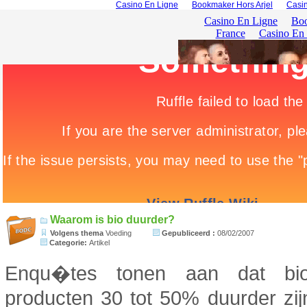
Casino En Ligne
Bookmaker Hors Arjel
Casin
Waarom is bio duurder?
Volgens thema
Voeding
Gepubliceerd :
08/02/2007
Categorie:
Artikel
Enqu�tes tonen aan dat biol
producten 30 tot 50% duurder zi