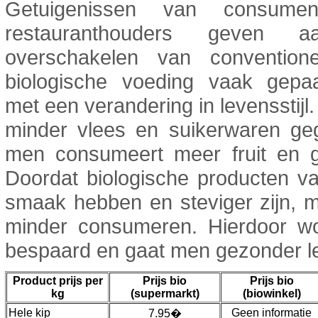
Getuigenissen van consume
restauranthouders geven 
overschakelen van convention
biologische voeding vaak gepa
met een verandering in levensstijl.
minder vlees en suikerwaren ge
men consumeert meer fruit en g
Doordat biologische producten v
smaak hebben en steviger zijn, 
minder consumeren. Hierdoor wo
bespaard en gaat men gezonder l
Product prijs per
Prijs bio
Prijs bio
kg
(supermarkt)
(biowinkel)
Hele kip
Geen informatie
7.95�