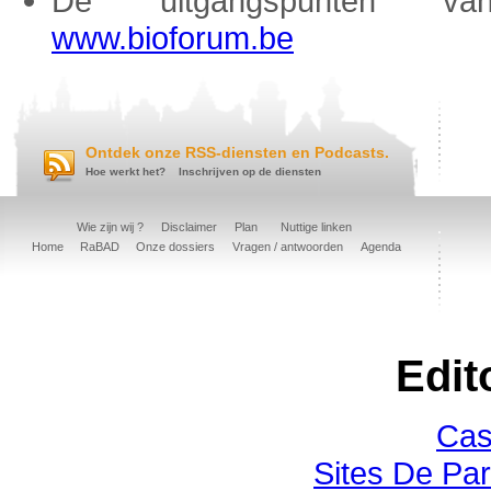
De uitgangspunten va
www.bioforum.be
Ontdek onze RSS-diensten en Podcasts.
Hoe werkt het?
Inschrijven op de diensten
Wie zijn wij ?
Disclaimer
Plan
Nuttige linken
Home
RaBAD
Onze dossiers
Vragen / antwoorden
Agenda
Edit
Cas
Sites De Par