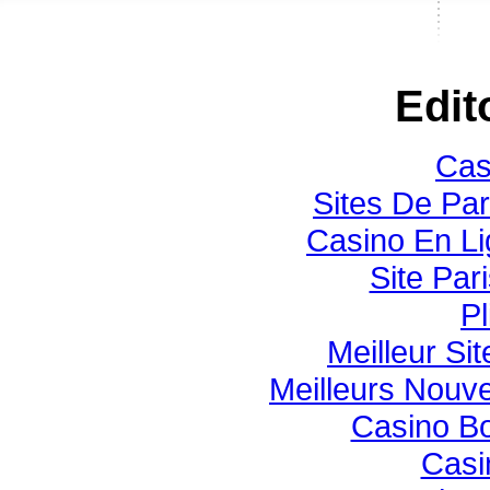
Edit
Cas
Sites De Par
Casino En Li
Site Pari
Pl
Meilleur Si
Meilleurs Nouv
Casino B
Casi