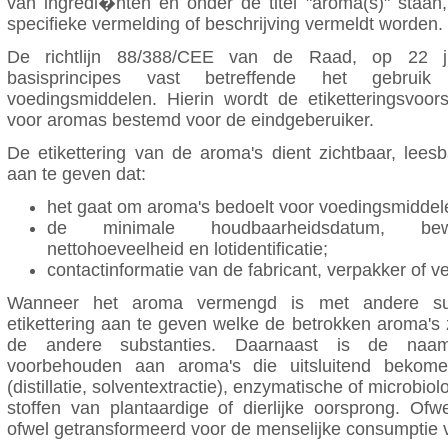
van ingredi�nten en onder de titel "aroma(s)" staan
specifieke vermelding of beschrijving vermeldt worden.
De richtlijn 88/388/CEE van de Raad, op 22 j
basisprincipes vast betreffende het gebru
voedingsmiddelen. Hierin wordt de etiketteringsvoor
voor aromas bestemd voor de eindgeberuiker.
De etikettering van de aroma's dient zichtbaar, lees
aan te geven dat:
het gaat om aroma's bedoelt voor voedingsmiddel
de minimale houdbaarheidsdatum, bewarin
nettohoeveelheid en lotidentificatie;
contactinformatie van de fabricant, verpakker of v
Wanneer het aroma vermengd is met andere sub
etikettering aan te geven welke de betrokken aroma's
de andere substanties. Daarnaast is de naam "
voorbehouden aan aroma's die uitsluitend bekomen
(distillatie, solventextractie), enzymatische of microbi
stoffen van plantaardige of dierlijke oorsprong. Ofwe
ofwel getransformeerd voor de menselijke consumptie v