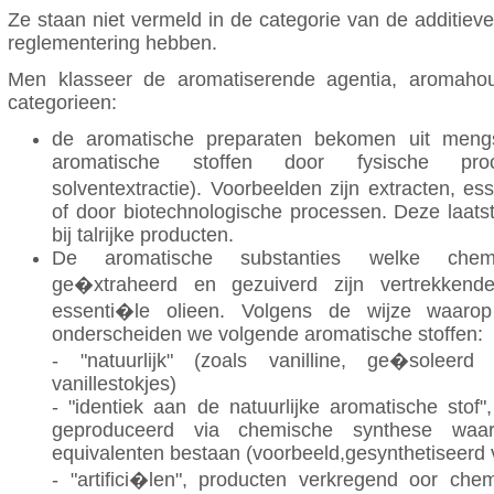
Ze staan niet vermeld in de categorie van de additiev
reglementering hebben.
Men klasseer de aromatiserende agentia, aromahou
categorieen:
de aromatische preparaten bekomen uit mengse
aromatische stoffen door fysische proces
solventextractie). Voorbeelden zijn extracten, es
of door biotechnologische processen. Deze laat
bij talrijke producten.
De aromatische substanties welke chemis
ge�xtraheerd en gezuiverd zijn vertrekkend
essenti�le olieen. Volgens de wijze waaro
onderscheiden we volgende aromatische stoffen:
- "natuurlijk" (zoals vanilline, ge�soleerd
vanillestokjes)
- "identiek aan de natuurlijke aromatische stof",
geproduceerd via chemische synthese waarv
equivalenten bestaan (voorbeeld,gesynthetiseerd v
- "artifici�len", producten verkregend oor che