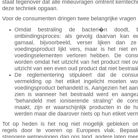
staat tegenover dat alle milieuvragen omtrent kerntec
deze techniek opgaan.
Voor de consumenten dringen twee belangrijke vragen 
Omdat bestraling de bacteri�n doodt, b
ontbindingsproces: als gevolg daarvan kan e
garnaal, bijvoorbeeld, verser lijken dan ze
voedingsproduct lijkt vers, maar is het niet e
voedingselementen verloren hebben. De cons
worden omdat het uitzicht van het product niet o
uitzicht van een even oud product dat niet bestraa
De reglementering stipuleert dat de cons
vermelding op het etiket ingelicht moeten w
voedingsproduct behandeld is. Aangezien het aan 
zien is wanneer het bestraald werd en aange
"behandeld met ioniserende straling" de con
maakt, zijn er waarschijnlijk producten in de h
werden maar die daarover niets op hun etiket ver
Tot op heden is het nog niet mogelijk gebleken 
regels door te voeren op Europees vlak. Bepaa
strengere wetgevingen dan ons land, andere laten meer