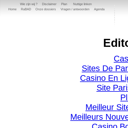
Wie zijn wij ?
Disclaimer
Plan
Nuttige linken
Home
RaBAD
Onze dossiers
Vragen / antwoorden
Agenda
Edit
Cas
Sites De Par
Casino En Li
Site Pari
Pl
Meilleur Si
Meilleurs Nouv
Casino B