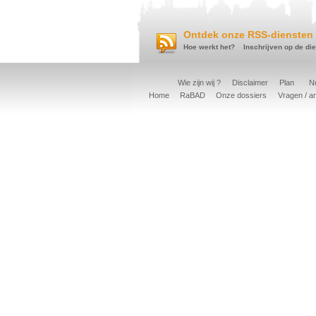
Ontdek onze RSS-diensten 
Hoe werkt het?
Inschrijven op de di
Wie zijn wij ?
Disclaimer
Plan
Nu
Home
RaBAD
Onze dossiers
Vragen / a