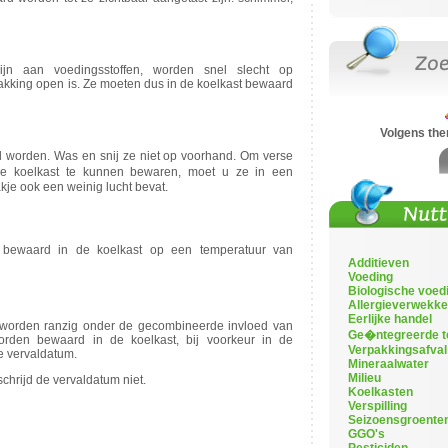
ijn aan voedingsstoffen, worden snel slecht op
pakking open is. Ze moeten dus in de koelkast bewaard
Volgens th
 worden. Was en snij ze niet op voorhand. Om verse
e koelkast te kunnen bewaren, moet u ze in een
akje ook een weinig lucht bevat.
 bewaard in de koelkast op een temperatuur van
Additieven
Voeding
Biologische voed
Allergieverwekke
Eerlijke handel
en worden ranzig onder de gecombineerde invloed van
Ge�ntegreerde t
orden bewaard in de koelkast, bij voorkeur in de
Verpakkingsafval
e vervaldatum.
Mineraalwater
Milieu
chrijd de vervaldatum niet.
Koelkasten
Verspilling
Seizoensgroente
GGO's