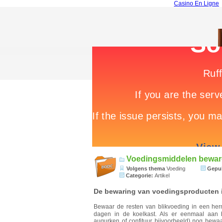
Casino En Ligne
Voedingsmiddelen bewaren
Volgens thema
Voeding
Gepub
Categorie:
Artikel
De bewaring van voedingsproducten i
Bewaar de resten van blikvoeding in een he
dagen in de koelkast. Als er eenmaal aan 
augurken of confituur bijvoorbeeld) nog bewaa