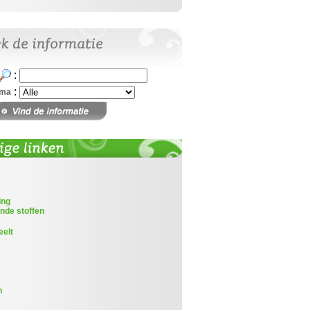
:
:
ema
ing
nde stoffen
eelt
n