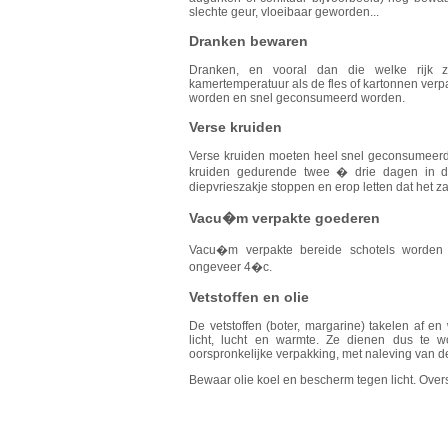
slechte geur, vloeibaar geworden...
Dranken bewaren
Dranken, en vooral dan die welke rijk z
kamertemperatuur als de fles of kartonnen ver
worden en snel geconsumeerd worden.
Verse kruiden
Verse kruiden moeten heel snel geconsumeerd
kruiden gedurende twee � drie dagen in d
diepvrieszakje stoppen en erop letten dat het z
Vacu�m verpakte goederen
Vacu�m verpakte bereide schotels worden
ongeveer 4�c.
Vetstoffen en olie
De vetstoffen (boter, margarine) takelen af 
licht, lucht en warmte. Ze dienen dus te w
oorspronkelijke verpakking, met naleving van d
Bewaar olie koel en bescherm tegen licht. Overs