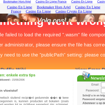
Bookmaker Hors Arjel
Casino En Ligne France
Casino En Ligne
Casin
: enkele extra tips
liceerd :
15/06/2006
Email :
n vloeistof
Paswoord :
Schrijf u in en kri
rmetisch sluitend recipi�nt gedurende ��n � twee
Paswoord vergeten
begonnen is, kunnen producten uit bokalen (zoals
Abonneer u op de
rd worden tot ze zichtbaar aangetast zijn: schimmel,