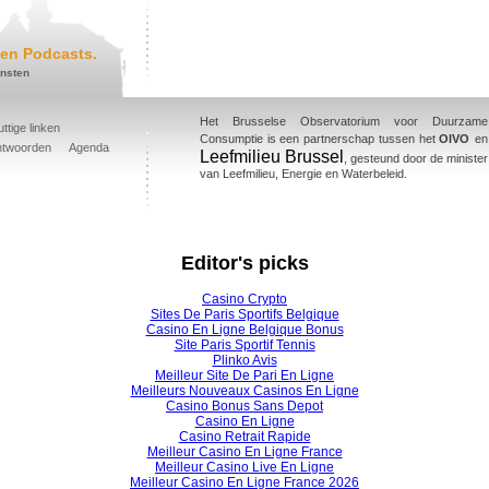
en Podcasts.
ensten
Het Brusselse Observatorium voor Duurzame
ttige linken
Consumptie is een partnerschap tussen het
OIVO
en
ntwoorden
Agenda
Leefmilieu Brussel
, gesteund door de minister
van Leefmilieu, Energie en Waterbeleid.
Editor's picks
Casino Crypto
Sites De Paris Sportifs Belgique
Casino En Ligne Belgique Bonus
Site Paris Sportif Tennis
Plinko Avis
Meilleur Site De Pari En Ligne
Meilleurs Nouveaux Casinos En Ligne
Casino Bonus Sans Depot
Casino En Ligne
Casino Retrait Rapide
Meilleur Casino En Ligne France
Meilleur Casino Live En Ligne
Meilleur Casino En Ligne France 2026