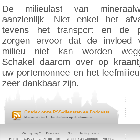
De milieulast van mineraalw
aanzienlijk. Niet enkel het afv
tevens het transport en de p
zorgen ervoor dat de invloed 
milieu niet kan worden wegge
Schakel daarom over op kraantj
uw portemonnee en het leefmilieu
zeer dankbaar zijn.
Ontdek onze RSS-diensten en Podcasts.
Hoe werkt het?
Inschrijven op de diensten
Wie zijn wij ?
Disclaimer
Plan
Nuttige linken
Home
RaBAD
Onze dossiers
Vragen / antwoorden
Agenda