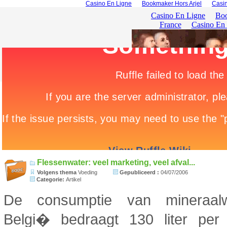
Casino En Ligne
Bookmaker Hors Arjel
Casin
Flessenwater: veel marketing, veel afval...
Volgens thema
Voeding
Gepubliceerd :
04/07/2006
Categorie:
Artikel
De consumptie van mineraalw
Belgi� bedraagt 130 liter per