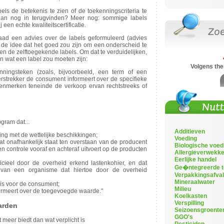
els de betekenis te zien of de toekenningscriteria te
an nog in terugvinden? Meer nog: sommige labels
 een echte kwaliteitscertificatie.
aad een advies over de labels geformuleerd (advies
 de idee dat het goed zou zijn om een onderscheid te
en de zelftoegekende labels. Om dat te verduidelijken,
van wat een label zou moeten zijn:
Volgens th
ningsteken (zoals, bijvoorbeeld, een term of een
rstrekker de consument informeert over de specifieke
) kenmerken teneinde de verkoop ervan rechtstreeks of
gram dat...
Additieven
ng met de wettelijke beschikkingen;
Voeding
t onafhankelijk staat ten overstaan van de producent
Biologische voed
en controle vooraf en achteraf uitvoert op de producten
Allergieverwekke
Eerlijke handel
icieel door de overheid erkend lastenkohier, en dat
Ge�ntegreerde t
van een organisme dat hiertoe door de overheid
Verpakkingsafva
Mineraalwater
 is voor de consument;
Milieu
formeert over de toegevoegde waarde."
Koelkasten
Verspilling
arden
Seizoensgroente
GGO's
 meer biedt dan wat verplicht is