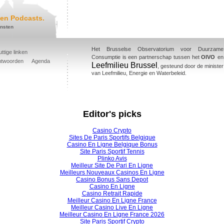
en Podcasts.
ensten
Het Brusselse Observatorium voor Duurzame
ttige linken
Consumptie is een partnerschap tussen het
OIVO
en
ntwoorden
Agenda
Leefmilieu Brussel
, gesteund door de minister
van Leefmilieu, Energie en Waterbeleid.
Editor's picks
Casino Crypto
Sites De Paris Sportifs Belgique
Casino En Ligne Belgique Bonus
Site Paris Sportif Tennis
Plinko Avis
Meilleur Site De Pari En Ligne
Meilleurs Nouveaux Casinos En Ligne
Casino Bonus Sans Depot
Casino En Ligne
Casino Retrait Rapide
Meilleur Casino En Ligne France
Meilleur Casino Live En Ligne
Meilleur Casino En Ligne France 2026
Site Paris Sportif Crypto