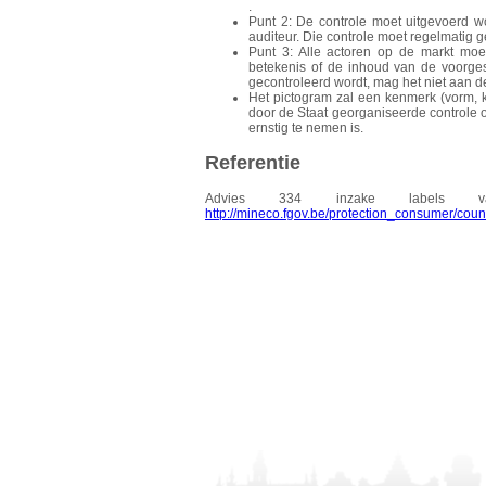
.
Punt 2: De controle moet uitgevoerd 
auditeur. Die controle moet regelmatig 
Punt 3: Alle actoren op de markt moe
betekenis of de inhoud van de voorgest
gecontroleerd wordt, mag het niet aan
Het pictogram zal een kenmerk (vorm, k
door de Staat georganiseerde controle 
ernstig te nemen is.
Referentie
Advies 334 inzake labels 
http://mineco.fgov.be/protection_consumer/cou