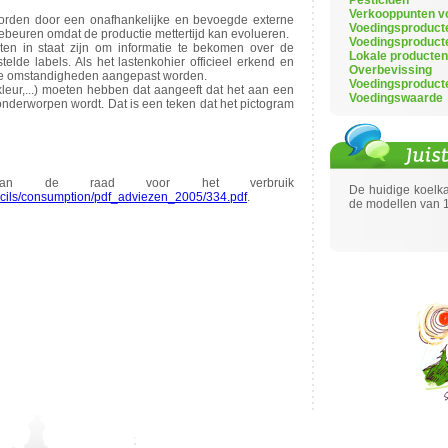
Pesticiden
Verkooppunten v
worden door een onafhankelijke en bevoegde externe
Voedingsproduct
gebeuren omdat de productie mettertijd kan evolueren.
Voedingsproduct
ten in staat zijn om informatie te bekomen over de
Lokale producte
elde labels. Als het lastenkohier officieel erkend en
Overbevissing
 de omstandigheden aangepast worden.
Voedingsproduct
leur,...) moeten hebben dat aangeeft dat het aan een
Voedingswaarde
onderworpen wordt. Dat is een teken dat het pictogram
van de raad voor het verbruik
De huidige koelk
ncils/consumption/pdf_adviezen_2005/334.pdf
.
de modellen van 1