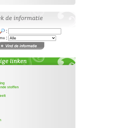
:
:
ema
ing
nde stoffen
eelt
l
n