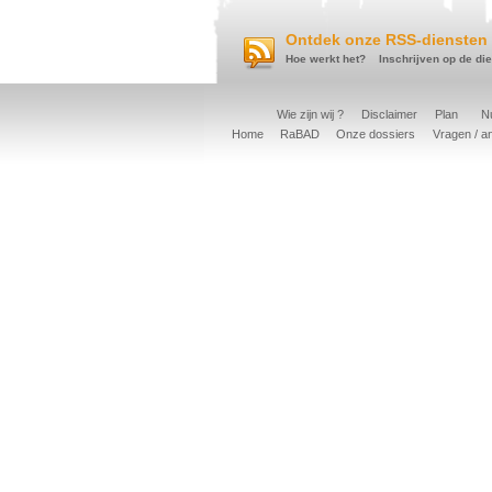
Ontdek onze RSS-diensten 
Hoe werkt het?
Inschrijven op de di
Wie zijn wij ?
Disclaimer
Plan
Nu
Home
RaBAD
Onze dossiers
Vragen / a