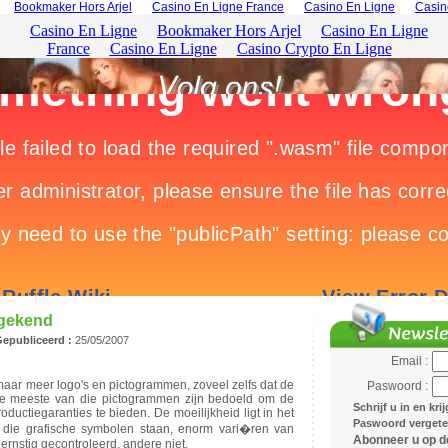
Bookmaker Hors Arjel
Casino En Ligne France
Casino En Ligne
Casin
egekend
epubliceerd :
25/05/2007
Email :
aar meer logo's en pictogrammen, zoveel zelfs dat de
Paswoord :
De meeste van die pictogrammen zijn bedoeld om de
Schrijf u in en kr
ductiegaranties te bieden. De moeilijkheid ligt in het
Paswoord vergeten
r die grafische symbolen staan, enorm vari�ren van
Abonneer u op de
ernstig gecontroleerd, andere niet.