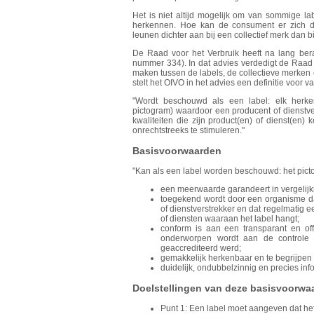
Het is niet altijd mogelijk om van sommige lab
herkennen. Hoe kan de consument er zich d
leunen dichter aan bij een collectief merk dan bij
De Raad voor het Verbruik heeft na lang ber
nummer 334). In dat advies verdedigt de Raad
maken tussen de labels, de collectieve merken 
stelt het OIVO in het advies een definitie voor 
"Wordt beschouwd als een label: elk herken
pictogram) waardoor een producent of dienstve
kwaliteiten die zijn product(en) of dienst(en
onrechtstreeks te stimuleren."
Basisvoorwaarden
"Kan als een label worden beschouwd: het picto
een meerwaarde garandeert in vergelijki
toegekend wordt door een organisme da
of dienstverstrekker en dat regelmatig e
of diensten waaraan het label hangt;
conform is aan een transparant en off
onderworpen wordt aan de controle 
geaccrediteerd werd;
gemakkelijk herkenbaar en te begrijpen
duidelijk, ondubbelzinnig en precies in
Doelstellingen van deze basisvoorwa
Punt 1: Een label moet aangeven dat het