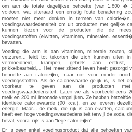
om aan de totale dagelijkse behoefte (van 1.800 � 2
voldoen, wat uiteraard een ernstig foute benadering zo
moeten niet meer denken in termen van calorie�n
voedingswaardedensiteit om uit producten met gelijke ca
kunnen kiezen voor de producten die de meeste
voedingsstoffen (eiwitten, vitaminen, mineralen, essenti�
bevatten.
Voeding die arm is aan vitaminen, minerale zouten, ol
vetzuren... leidt tot tekorten die zich kunnen uiten 
vermoeidheid, krampen, gebrek aan eetlust, sl
prikkelbaarheid,... Het meer zittend leven heeft gezorgd 
behoefte aan calorie�n, maar niet voor minder nood 
voedingsstoffen. Als de caloriewaarde gelijk is, is het 
voorkeur te geven aan de producten me
voedingswaardedensiteit. Laten we als voorbeeld eens 20
melk en 200 ml limonade vergelijken. Ze hebben hetzelfd
identieke caloriewaarde (90 kcal), en ze leveren dezelf
energie. Maar... de melk, die rijk is aan eiwitten, calciu
heeft een hoge voedingswaardedensiteit terwijl de soda, di
bevat, vooral rijk is aan "lege calorie�n".
Er is geen enkel voedingsproduct dat alle behoeften van