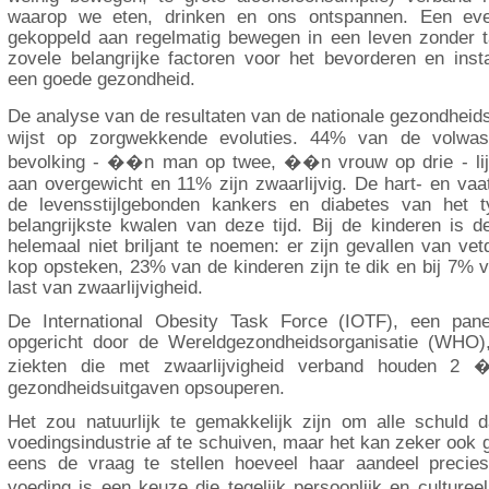
waarop we eten, drinken en ons ontspannen. Een even
gekoppeld aan regelmatig bewegen in een leven zonder t
zovele belangrijke factoren voor het bevorderen en ins
een goede gezondheid.
De analyse van de resultaten van de nationale gezondhei
wijst op zorgwekkende evoluties. 44% van de volwas
bevolking - ��n man op twee, ��n vrouw op drie - lijd
aan overgewicht en 11% zijn zwaarlijvig. De hart- en va
de levensstijlgebonden kankers en diabetes van het t
belangrijkste kwalen van deze tijd. Bij de kinderen is 
helemaal niet briljant te noemen: er zijn gevallen van vet
kop opsteken, 23% van de kinderen zijn te dik en bij 7%
last van zwaarlijvigheid.
De International Obesity Task Force (IOTF), een pan
opgericht door de Wereldgezondheidsorganisatie (WHO)
ziekten die met zwaarlijvigheid verband houden 
gezondheidsuitgaven opsouperen.
Het zou natuurlijk te gemakkelijk zijn om alle schuld 
voedingsindustrie af te schuiven, maar het kan zeker oo
eens de vraag te stellen hoeveel haar aandeel precie
voeding is een keuze die tegelijk persoonlijk en culture