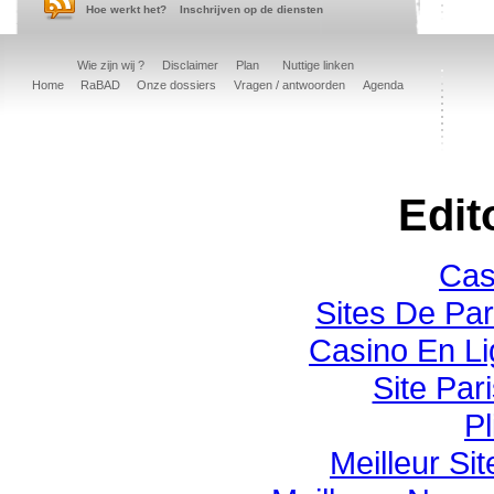
Hoe werkt het?
Inschrijven op de diensten
Wie zijn wij ?
Disclaimer
Plan
Nuttige linken
Home
RaBAD
Onze dossiers
Vragen / antwoorden
Agenda
Edit
Cas
Sites De Par
Casino En Li
Site Pari
Pl
Meilleur Si