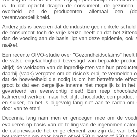
is. In dat opzicht dragen de consument, de gezinnen,
overheid en de producenten allemaal een (d
verantwoordelijkheid.
Anderzijds is beweren dat de industrie geen enkele schuld 
de consument toch de vrije keuze heeft en dat het zitten
dan de voeding aan de basis ligt van deze epidemie, ook a
na�ef.
Een recente OIVO-studie over "Gezondheidsclaims" heeft 
de valse engelachtigheid bevestigd van bepaalde produc
altijd) de weldaden van de ingredi�nten van hun product
daarbij (vaak) vergaten om de risico's erbij te vermelden 
dat de hoeveelheid die nodig is om het betreffende effe
groot is dat een dergelijke inname niet mogelijk is in he
gevarieerd en evenwichtig dieet! Een reep chocola
kalmerend werken, maar het blijft chocolade, een product 
en suiker, en het is bijgevolg lang niet aan te raden om
door van te eten!
Decennia lang nam men er genoegen mee om de voedin
evalueren op basis van de telling van de ingenomen calo
de caloriewaarde het enige element zou zijn dat van bel
het volstaan om naar keuze ofwel 250 g boter of 350 g ch